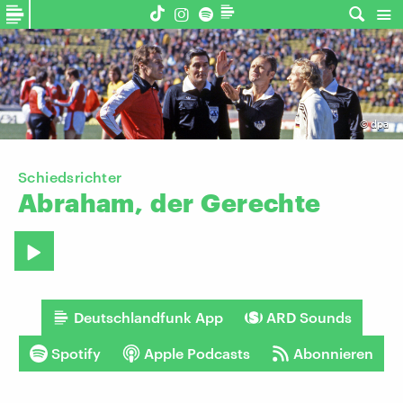
©
dpa
Schiedsrichter
Abraham,
der
Gerechte
Deutschlandfunk App
ARD Sounds
Spotify
Apple Podcasts
Abonnieren