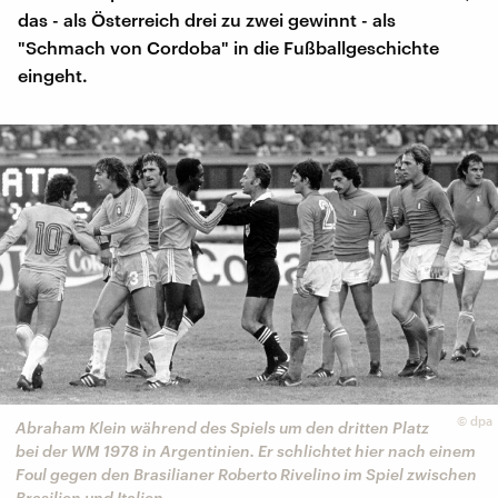
das - als Österreich drei zu zwei gewinnt - als
"Schmach von Cordoba" in die Fußballgeschichte
eingeht.
©
dpa
Abraham Klein während des Spiels um den dritten Platz
bei der WM 1978 in Argentinien. Er schlichtet hier nach einem
Foul gegen den Brasilianer Roberto Rivelino im Spiel zwischen
Brasilien und Italien.