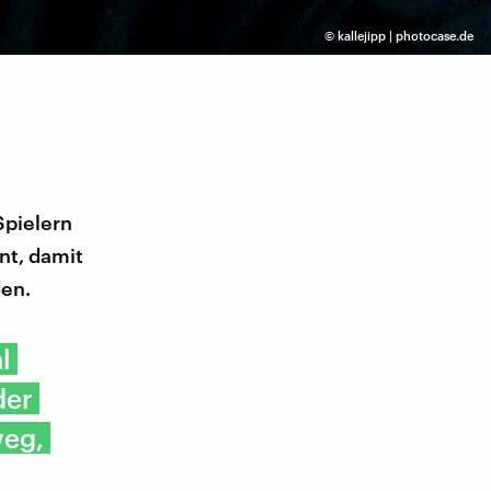
©
kallejipp | photocase.de
Spielern
nt, damit
den.
l
der
weg,