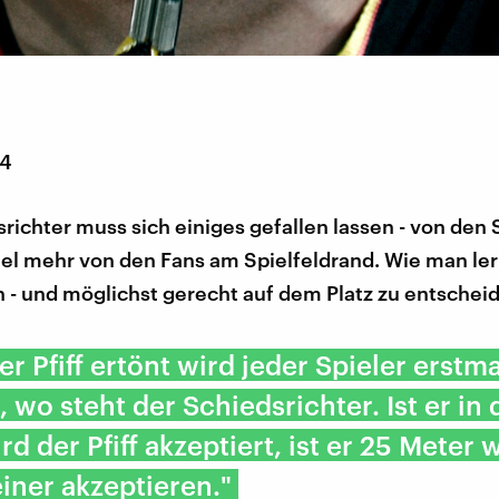
14
richter muss sich einiges gefallen lassen - von den 
el mehr von den Fans am Spielfeldrand. Wie man ler
- und möglichst gerecht auf dem Platz zu entschei
r Pfiff ertönt wird jeder Spieler erstma
 wo steht der Schiedsrichter. Ist er in 
rd der Pfiff akzeptiert, ist er 25 Meter 
einer akzeptieren."