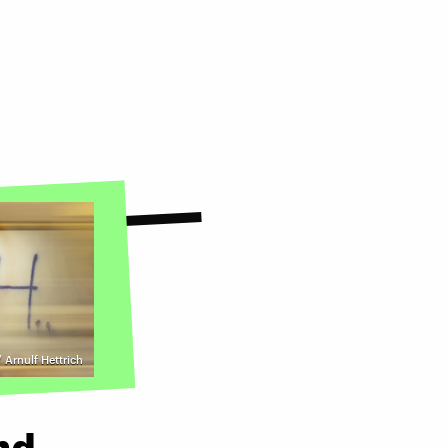
 Arnulf Hettrich
ind