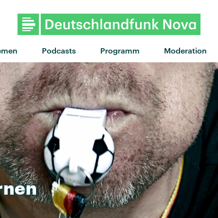
"Home maker" von Sudan A
emen
Podcasts
Programm
Moderation
rnen