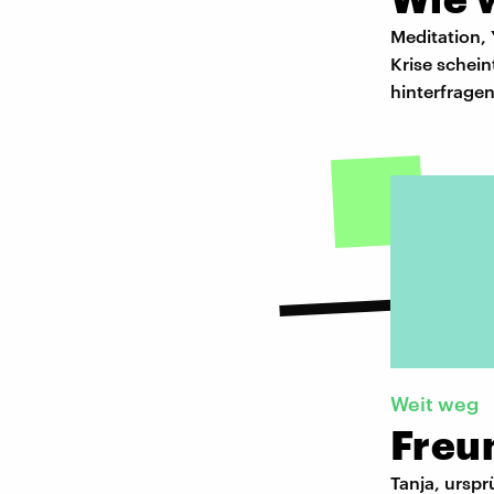
Meditation, 
Krise schei
hinterfragen
Weit weg
Freu
Tanja, urspr