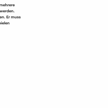
s mehrere
 werden.
ten. Er muss
pielen