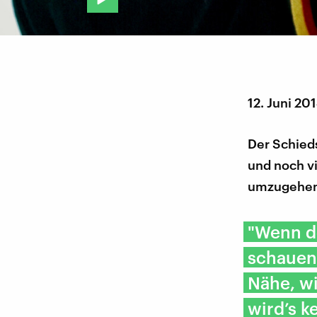
12. Juni 20
Der Schieds
und noch vi
umzugehen 
"Wenn de
schauen,
Nähe, wi
wird’s k