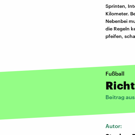
Sprinten, Int
Kilometer. B
Nebenbei mus
die Regeln k
pfeifen, sch
Fußball
Richt
Beitrag au
Autor: