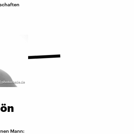
dschaften
 | photocasde.de
hön
ernen Mann: