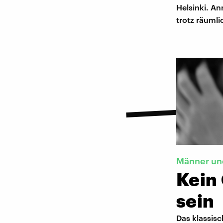
Helsinki. An
trotz räuml
Männer und
Kein
sein
Das klassisc