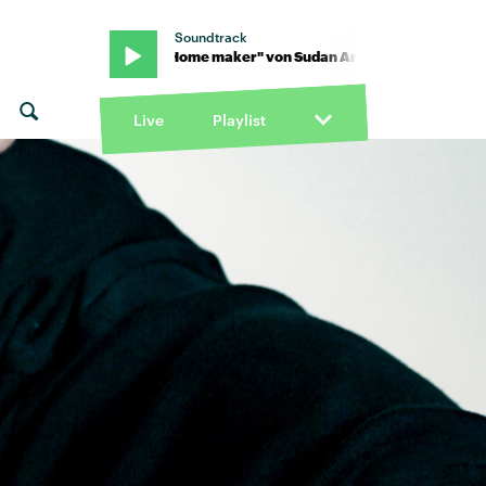
Soundtrack
rchives · "Home maker" von Sudan Archives · "Home maker" von 
Live
Playlist