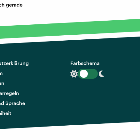
och gerade
tzerklärung
Farbschema
m
en
rregeln
nd Sprache
eiheit