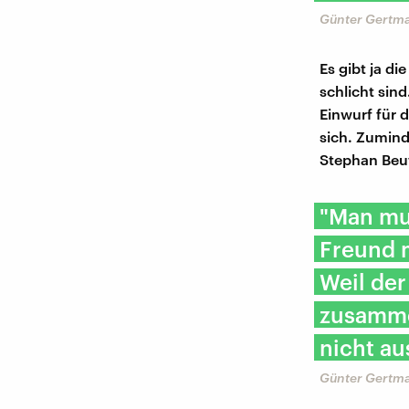
Günter Gertma
Es gibt ja di
schlicht sind
Einwurf für d
sich. Zumind
Stephan Beu
"Man mus
Freund m
Weil der
zusamme
nicht au
Günter Gertma