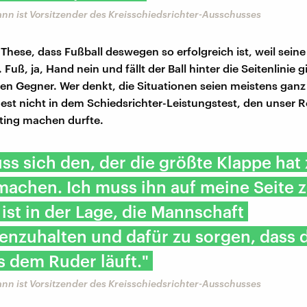
nn ist Vorsitzender des Kreisschiedsrichter-Ausschusses
e These, dass Fußball deswegen so erfolgreich ist, weil sein
. Fuß, ja, Hand nein und fällt der Ball hinter die Seitenlinie g
en Gegner. Wer denkt, die Situationen seien meistens ganz kl
est nicht in dem Schiedsrichter-Leistungstest, den unser R
ting machen durfte.
s sich den, der die größte Klappe hat
achen. Ich muss ihn auf meine Seite z
 ist in der Lage, die Mannschaft
nzuhalten und dafür zu sorgen, dass d
s dem Ruder läuft."
nn ist Vorsitzender des Kreisschiedsrichter-Ausschusses