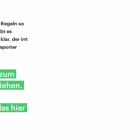
e Regeln so
ibt es
ar, der irrt
eporter
 zum
iehen.
as hier