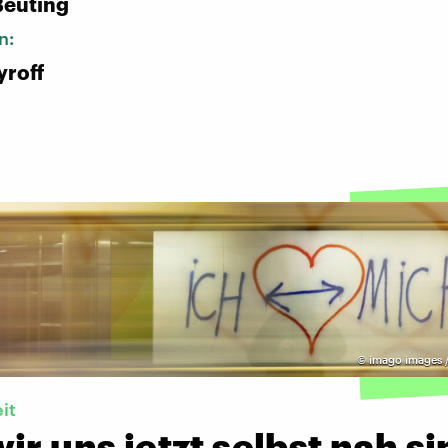
Beuting
n:
yroff
©
imago images /
it
ir uns jetzt selbst nah s