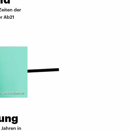
Zeiten der
er Ab21
z | photocase.de
nung
 Jahren in