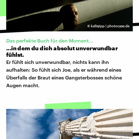
©
kallejipp | photocase.de
Das perfekte Buch für den Moment...
...in dem du dich absolut unverwundbar
fühlst.
Er fühlt sich unverwundbar, nichts kann ihn
aufhalten: So fühlt sich Joe, als er während eines
Überfalls der Braut eines Gangsterbosses schöne
Augen macht.
©
dpa