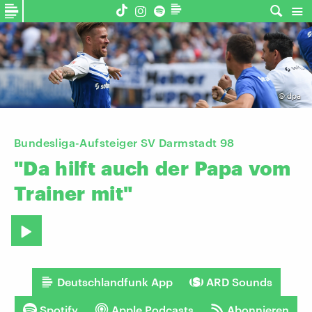
©
dpa
Bundesliga-Aufsteiger SV Darmstadt 98
"Da
hilft
auch
der
Papa
vom
Trainer
mit"
Deutschlandfunk App
ARD Sounds
Spotify
Apple Podcasts
Abonnieren