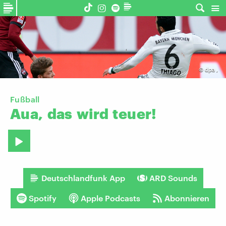
©
dpa
,
Fußball
Aua,
das
wird
teuer!
Deutschlandfunk App
ARD Sounds
Spotify
Apple Podcasts
Abonnieren