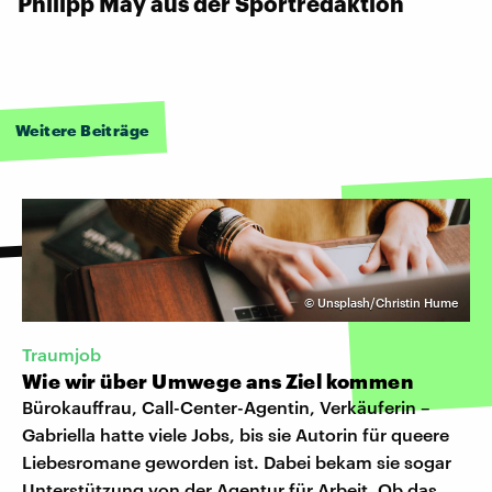
Philipp May aus der Sportredaktion
Weitere Beiträge
©
Unsplash/Christin Hume
Traumjob
Wie wir über Umwege ans Ziel kommen
Bürokauffrau, Call-Center-Agentin, Verkäuferin –
Gabriella hatte viele Jobs, bis sie Autorin für queere
Liebesromane geworden ist. Dabei bekam sie sogar
Unterstützung von der Agentur für Arbeit. Ob das