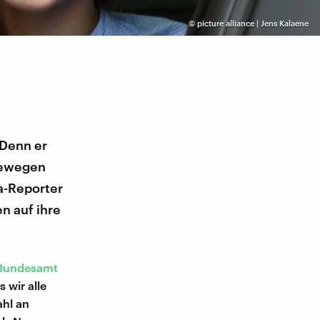
©
picture alliance | Jens Kalaene
 Denn er
ubewegen
a-Reporter
n auf ihre
t-Bundesamt
 wir alle
ahl an