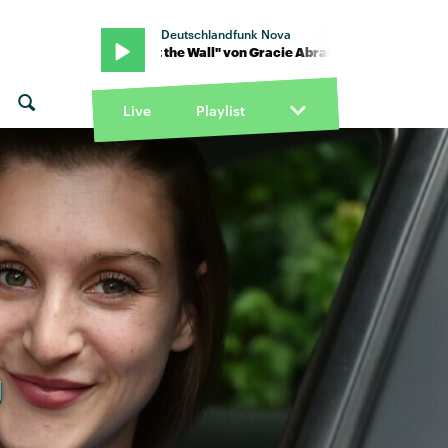
Deutschlandfunk Nova
rams · "Hit the Wall" von Gracie Abrams · "Hit the Wall" von Gracie
Live
Playlist
g