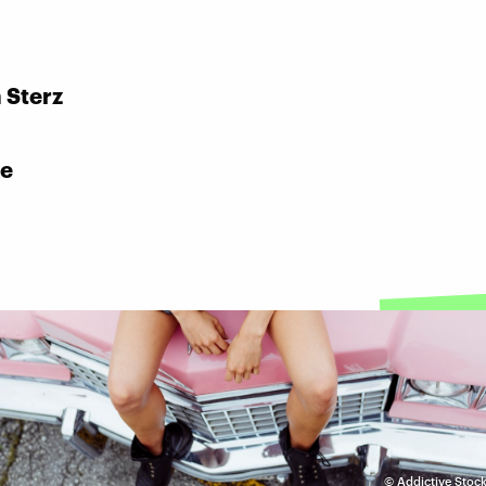
:
 Sterz
e
©
Addictive Stoc