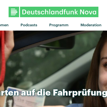
"Hit the Wall" von Gracie Ab
emen
Podcasts
Programm
Moderation
rten
auf
die
Fahrprüfun