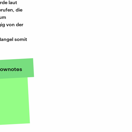
rde laut
rufen, die
zum
ig von der
Mangel somit
ownotes