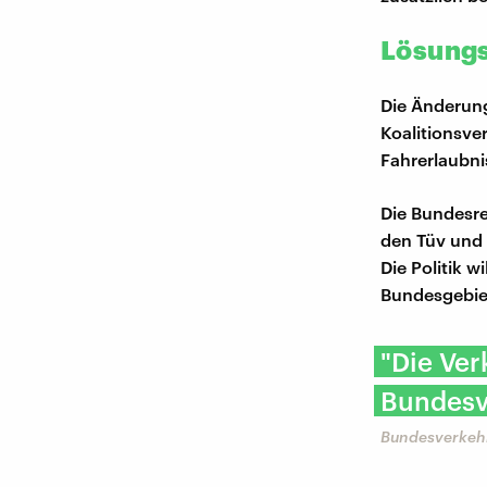
Lösungs
Die Änderung
Koalitionsve
Fahrerlaubni
Die Bundesre
den Tüv und d
Die Politik 
Bundesgebiet
"Die Ver
Bundesve
Bundesverkehr