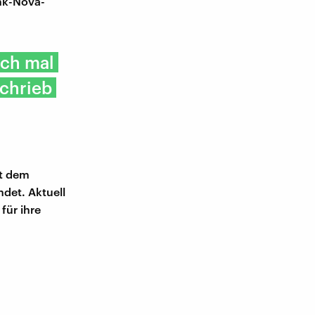
nk-Nova-
och mal
chrieb
it dem
ndet. Aktuell
für ihre