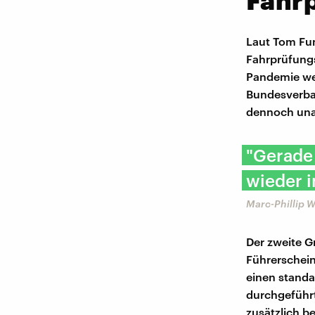
Fahr
Laut Tom Fun
Fahrprüfungs
Pandemie wes
Bundesverban
dennoch una
"Gerade 
wieder i
Marc-Phillip 
Der zweite G
Führerschei
einen standa
durchgeführt
zusätzlich be