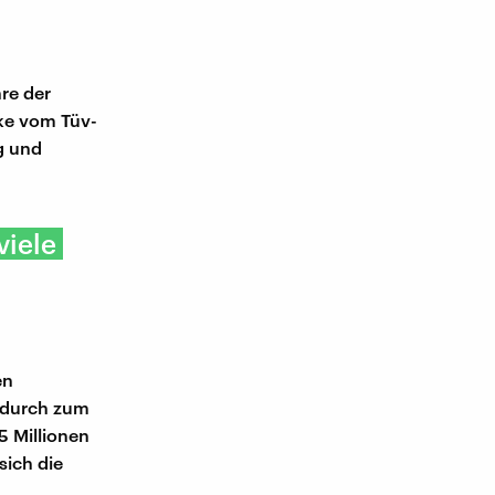
re der
ke vom Tüv-
g und
viele
en
adurch zum
5 Millionen
ich die