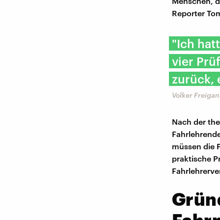
Menschen, d
Reporter To
"Ich hat
vier Pr
zurück, 
Volker Freiga
Nach der the
Fahrlehrende
müssen die F
praktische P
Fahrlehrerve
Grün