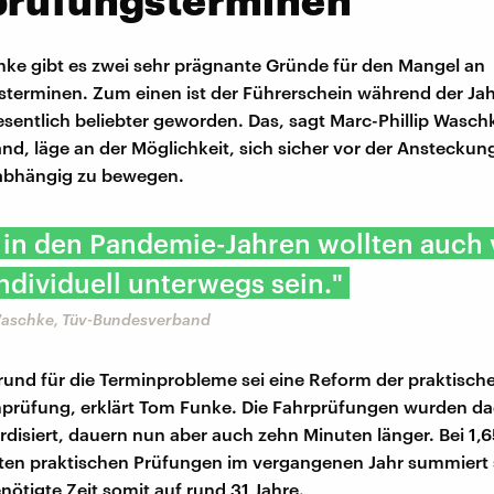
prüfungsterminen
ke gibt es zwei sehr prägnante Gründe für den Mangel an
terminen. Zum einen ist der Führerschein während der Jah
entlich beliebter geworden. Das, sagt Marc-Phillip Wasch
d, läge an der Möglichkeit, sich sicher vor der Ansteckun
bhängig zu bewegen.
in den Pandemie-Jahren wollten auch 
ndividuell unterwegs sein."
Waschke, Tüv-Bundesverband
rund für die Terminprobleme sei eine Reform der praktisch
nprüfung, erklärt Tom Funke. Die Fahrprüfungen wurden d
rdisiert, dauern nun aber auch zehn Minuten länger. Bei 1,6
en praktischen Prüfungen im vergangenen Jahr summiert s
nötigte Zeit somit auf rund 31 Jahre.