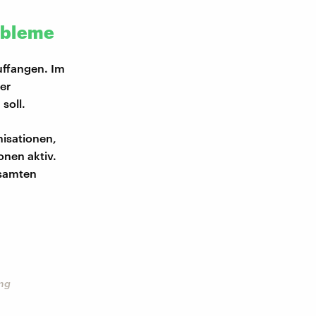
obleme
uffangen. Im
er
soll.
nisationen,
onen aktiv.
esamten
ung