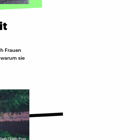
it
ch Frauen
, warum sie
lash | Liam Pozz