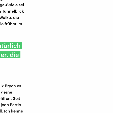
ga-Spiele sei
n Tunnelblick
Wolke, die
ie früher im
atürlich
er, die
lix Brych es
b gerne
iffen. Seit
jede Partie
ll. Ich kenne