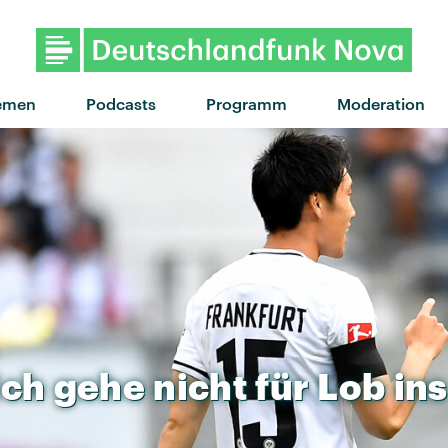
"My Body Isn't Ready" von
emen
Podcasts
Programm
Moderation
Ich
gehe
nicht
für
Lob
ins