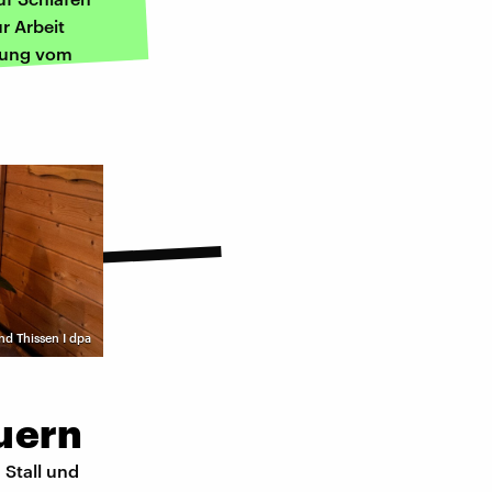
ur Arbeit
lung vom
nd Thissen I dpa
uern
 Stall und