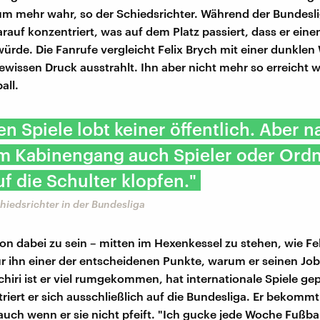
m mehr wahr, so der Schiedsrichter. Während der Bundesli
arauf konzentriert, was auf dem Platz passiert, dass er eine
de. Die Fanrufe vergleicht Felix Brych mit einer dunklen 
ewissen Druck ausstrahlt. Ihn aber nicht mehr so erreicht w
all.
en Spiele lobt keiner öffentlich. Aber n
im Kabinengang auch Spieler oder Ordn
f die Schulter klopfen."
chiedsrichter in der Bundesliga
ion dabei zu sein – mitten im Hexenkessel zu stehen, wie Fe
für ihn einer der entscheidenen Punkte, warum er seinen Jo
hiri ist er viel rumgekommen, hat internationale Spiele gepf
riert er sich ausschließlich auf die Bundesliga. Er bekommt 
 auch wenn er sie nicht pfeift. "Ich gucke jede Woche Fußba