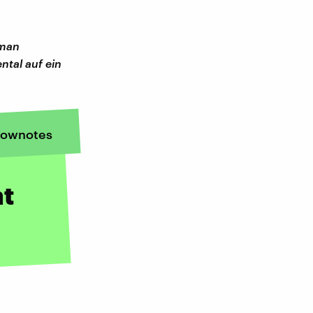
 man
ntal auf ein
ownotes
ht