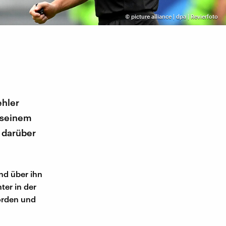
©
picture alliance | dpa | Revierfoto
ehler
 seinem
 darüber
nd über ihn
hter in der
worden und