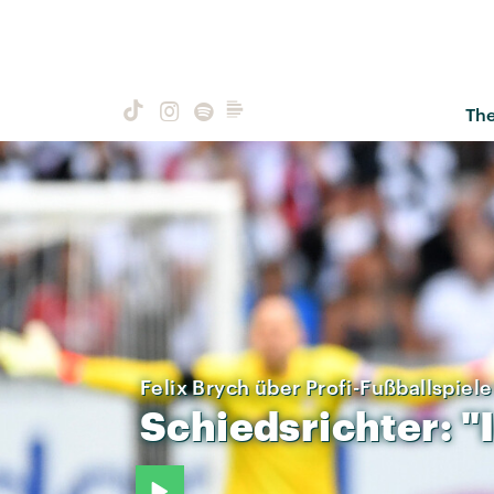
Th
Felix Brych über Profi-Fußballspiele
Schiedsrichter:
"