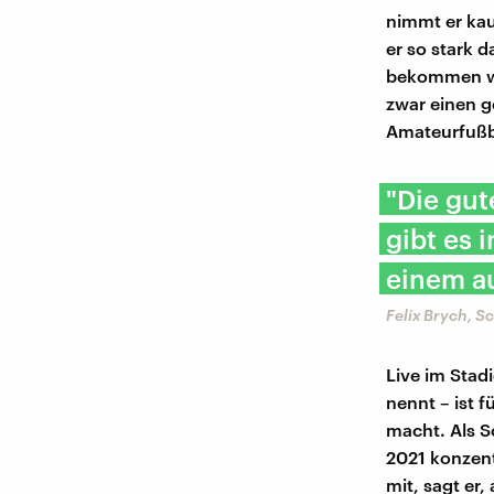
nimmt er kau
er so stark d
bekommen wür
zwar einen g
Amateurfußb
"Die gut
gibt es 
einem au
Felix Brych, S
Live im Stad
nennt – ist 
macht. Als Sc
2021 konzent
mit, sagt er,