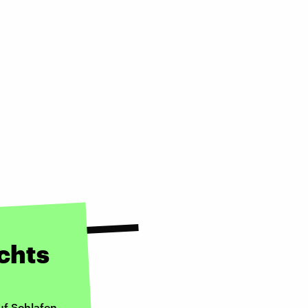
chts
uf Schlafen