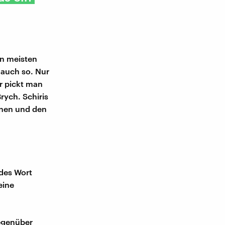
en meisten
 auch so. Nur
r pickt man
rych. Schiris
nnen und den
edes Wort
eine
gegenüber