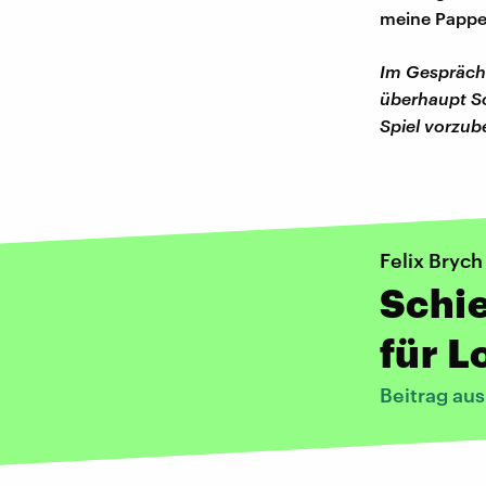
meine Pappe
Im Gespräch 
überhaupt Sc
Spiel vorzub
Felix Brych
Schie
für L
Beitrag au