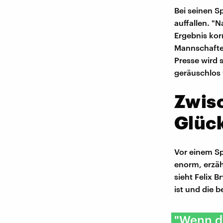
Bei seinen S
auffallen. "
Ergebnis kor
Mannschaften
Presse wird s
geräuschlos v
Zwis
Glüc
Vor einem Sp
enorm, erzähl
sieht Felix 
ist und die 
"Wenn de