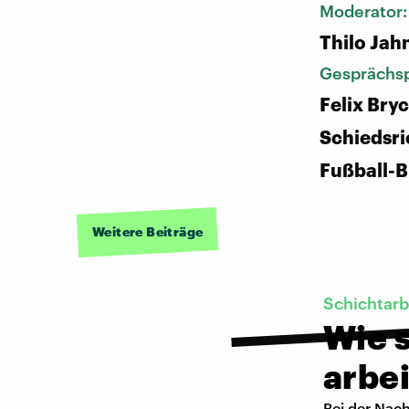
Moderator
Thilo Jah
Gesprächsp
Felix Bryc
Schiedsri
Fußball-B
Weitere Beiträge
Schichtarb
Wie s
arbe
Bei der Nac