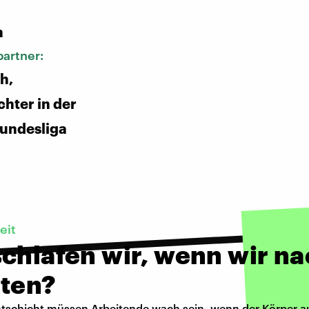
:
n
artner:
h,
chter in der
undesliga
eit
chlafen wir, wenn wir na
iten?
htschicht müssen Arbeitende wach sein, wenn der Körper a