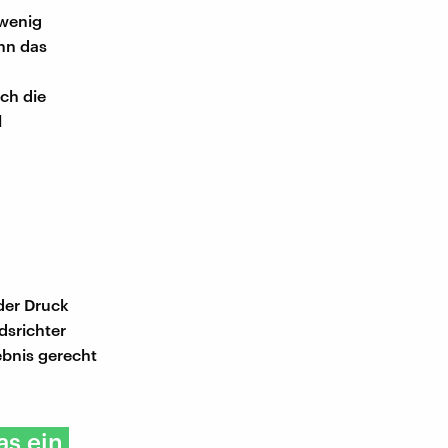
 wenig
enn das
ch die
l
der Druck
edsrichter
ebnis gerecht
as ein