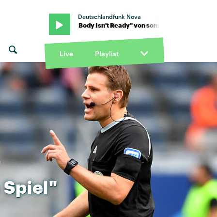
Deutschlandfunk Nova
 sombr · "My Body Isn't Ready" von sombr · "My Body Isn't Ready" 
Live
Playlist
Spiel"