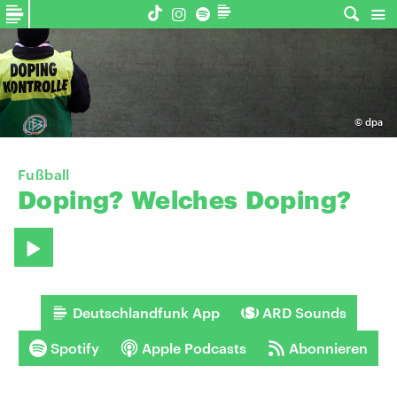
©
dpa
Fußball
Doping?
Welches
Doping?
Deutschlandfunk App
ARD Sounds
Spotify
Apple Podcasts
Abonnieren