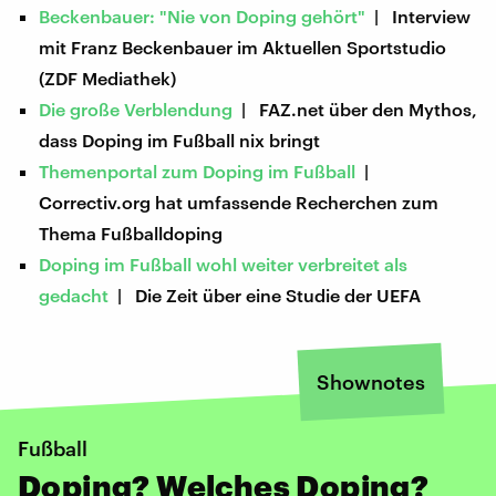
Beckenbauer: "Nie von Doping gehört"
| Interview
mit Franz Beckenbauer im Aktuellen Sportstudio
(ZDF Mediathek)
Die große Verblendung
| FAZ.net über den Mythos,
dass Doping im Fußball nix bringt
Themenportal zum Doping im Fußball
|
Correctiv.org hat umfassende Recherchen zum
Thema Fußballdoping
Doping im Fußball wohl weiter verbreitet als
gedacht
| Die Zeit über eine Studie der UEFA
Shownotes
Fußball
Doping? Welches Doping?