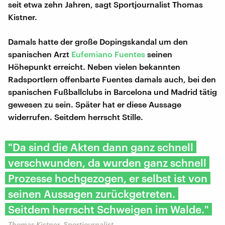
seit etwa zehn Jahren, sagt Sportjournalist Thomas
Kistner.
Damals hatte der große Dopingskandal um den
spanischen Arzt
Eufemiano Fuentes
seinen
Höhepunkt erreicht. Neben vielen bekannten
Radsportlern offenbarte Fuentes damals auch, bei den
spanischen Fußballclubs in Barcelona und Madrid tätig
gewesen zu sein. Später hat er diese Aussage
widerrufen. Seitdem herrscht Stille.
"Da sind die Akten dann ganz schnell
verschwunden, da wurden ganz schnell
Prozesse hochgezogen, er selbst ist von
seinen Aussagen zurückgetreten.
Seitdem herrscht Schweigen im Walde."
Thomas Kistner, Sportjournalist