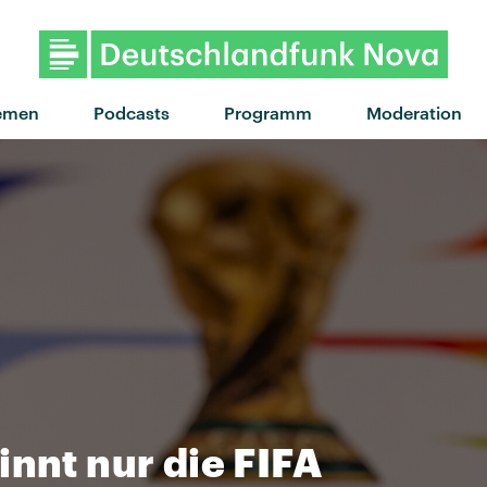
"Algorhythmo" von Pudeldam
emen
Podcasts
Programm
Moderation
innt nur die FIFA