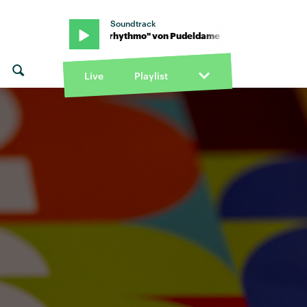
Soundtrack
e · "Algorhythmo" von Pudeldame · "Algorhythmo" von Pudeldam
Live
Playlist