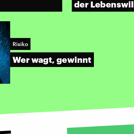
der Lebenswil
Risiko
Wer wagt, gewinnt