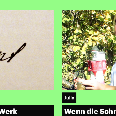
Julia
Wenn die Schm
 Werk