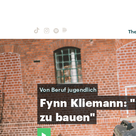
Th
Von Beruf jugendlich
Fynn
Kliemann:
"
zu
bauen"