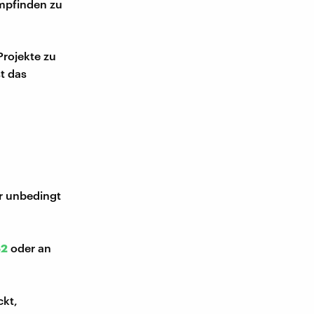
mpfinden zu
Projekte zu
t das
ir unbedingt
52
oder an
ckt,