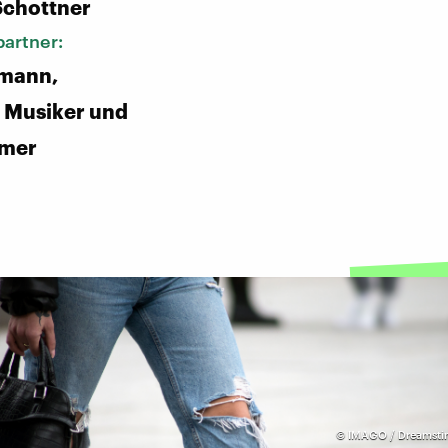
Schottner
artner:
emann,
 Musiker und
hmer
©
IMAGO / Dreamsti