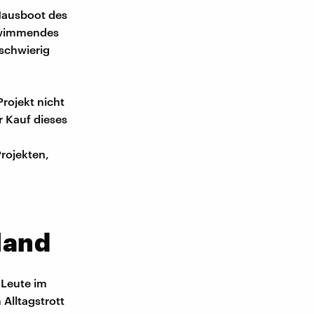
Hausboot des
chwimmendes
 schwierig
rojekt nicht
r Kauf dieses
rojekten,
land
Leute im
Alltagstrott