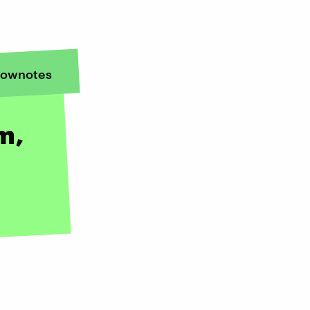
ownotes
m,