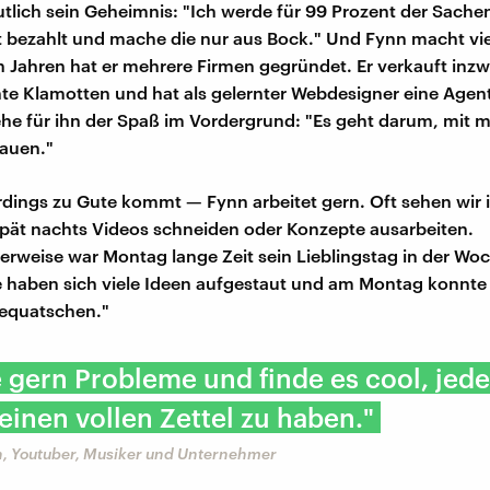
utlich sein Geheimnis: "Ich werde für 99 Prozent der Sachen
 bezahlt und mache die nur aus Bock." Und Fynn macht vi
en Jahren hat er mehrere Firmen gegründet. Er verkauft inz
nte Klamotten und hat als gelernter Webdesigner eine Agent
he für ihn der Spaß im Vordergrund: "Es geht darum, mit 
auen."
rdings zu Gute kommt — Fynn arbeitet gern. Oft sehen wir i
spät nachts Videos schneiden oder Konzepte ausarbeiten.
rweise war Montag lange Zeit sein Lieblingstag in der Wo
haben sich viele Ideen aufgestaut und am Montag konnte 
bequatschen."
e gern Probleme und finde es cool, jed
inen vollen Zettel zu haben."
, Youtuber, Musiker und Unternehmer