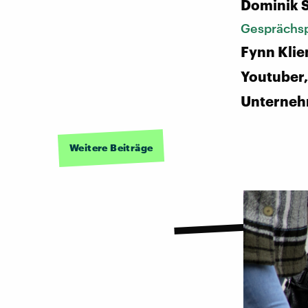
Dominik 
Gesprächsp
Fynn Kli
Youtuber,
Unterne
Weitere Beiträge