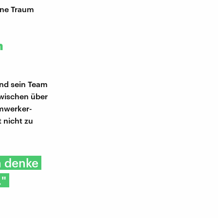
ene Traum
m
nd sein Team
zwischen über
imwerker-
 nicht zu
h denke
."