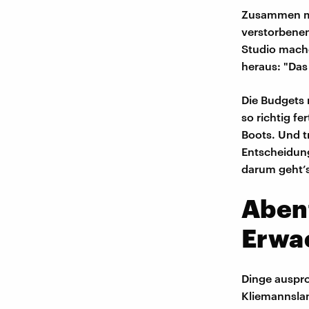
Zusammen mit
verstorbenen
Studio mache
heraus: "Das
Die Budgets 
so richtig f
Boots. Und t
Entscheidun
darum geht’
Abent
Erwa
Dinge auspr
Kliemannslan