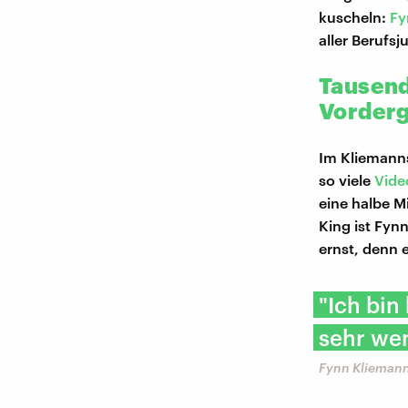
kuscheln:
Fy
aller Berufs
Tausend
Vorder
Im Kliemann
so viele
Vide
eine halbe M
King ist Fyn
ernst, denn 
"Ich bin
sehr wen
Fynn Kliemann