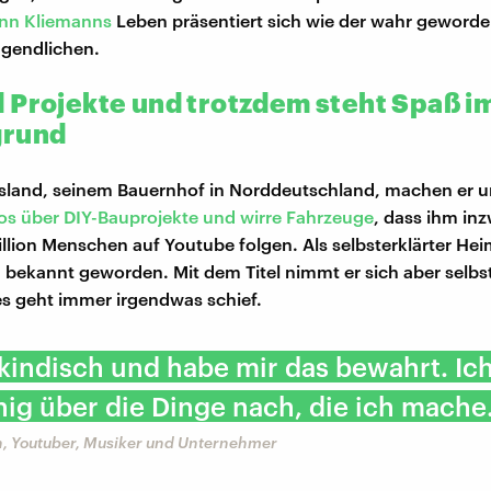
nn Kliemanns
Leben präsentiert sich wie der wahr geword
jugendlichen.
 Projekte und trotzdem steht Spaß i
grund
sland, seinem Bauernhof in Norddeutschland, machen er u
os über DIY-Bauprojekte und wirre Fahrzeuge
, dass ihm in
illion Menschen auf Youtube folgen. Als selbsterklärter He
n bekannt geworden. Mit dem Titel nimmt er sich aber selbst
es geht immer irgendwas schief.
 kindisch und habe mir das bewahrt. Ic
ig über die Dinge nach, die ich mache
, Youtuber, Musiker und Unternehmer