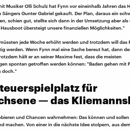
 Musiker Olli Schulz hat Fynn vor eineinhalb Jahren das 
 Sängers Gunter Gabriel gekauft. Der Plan, daraus ein s
n, schien gut, stellte sich dann in der Umsetzung aber als
 Hausboot übersteigt unsere finanziellen Möglichkeiten."
müssten jede Woche erhöht werden und trotzdem will das P
ertig werden. Wenn Fynn mal eine Sache bereut hat, dann de
rotzdem hält er an seiner Maxime fest, dass die meisten
gen spontan getroffen werden können: "Baden gehen mit P
s doch."
euerspielplatz für
chsene — das Kliemanns
obieren und Chancen wahrnehmen: Das können und sollen 
d machen. Von einer in die nächste Idee stolpern, aus dem 