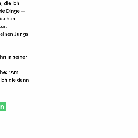
, die ich
ele Dinge —
wischen
ur.
meinen Jungs
hn in seiner
che: "Am
ich die dann
en