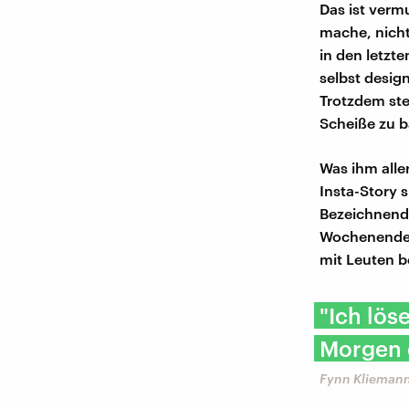
Das ist verm
mache, nicht
in den letzt
selbst desig
Trotzdem ste
Scheiße zu b
Was ihm alle
Insta-Story 
Bezeichnende
Wochenende 
mit Leuten 
"Ich lös
Morgen e
Fynn Kliemann