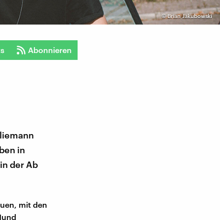
©
Brian Jakubowski
ts
Abonnieren
Kliemann
ben in
 in der Ab
auen, mit den
 Hund