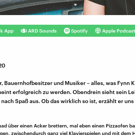
nk App
ARD Sounds
Spotify
Apple Podcas
020
r, Bauernhofbesitzer und Musiker – alles, was Fynn 
heint erfolgreich zu werden. Obendrein sieht sein Le
e nach Spaß aus. Ob das wirklich so ist, erzählt er uns
ad über einen Acker brettern, mal eben einen Pizzaofen b
en, zwischendurch ganz viel Klavierspielen und mit dem