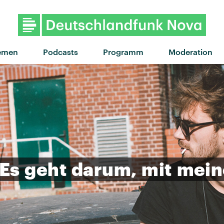
emen
Podcasts
Programm
Moderation
Es
geht
darum,
mit
mein