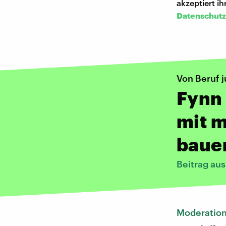
akzeptiert i
Datenschutz
Von Beruf 
Fynn 
mit m
baue
Beitrag au
Moderatio