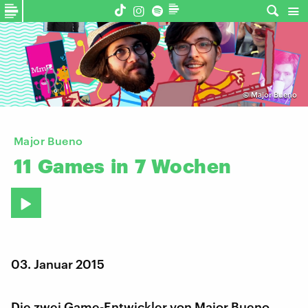
©
Major Bueno
Major Bueno
11
Games
in
7
Wochen
03. Januar 2015
Die zwei Game-Entwickler von Major Bueno