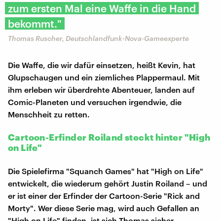
zum ersten Mal eine Waffe in die Hand
bekommt."
Thomas Ruscher, Deutschlandfunk-Nova-Gameexperte
Die Waffe, die wir dafür einsetzen, heißt Kevin, hat
Glupschaugen und ein ziemliches Plappermaul. Mit
ihm erleben wir überdrehte Abenteuer, landen auf
Comic-Planeten und versuchen irgendwie, die
Menschheit zu retten.
Cartoon-Erfinder Roiland steckt hinter "High
on Life"
Die Spielefirma "Squanch Games" hat "High on Life"
entwickelt, die wiederum gehört Justin Roiland – und
er ist einer der Erfinder der Cartoon-Serie "Rick and
Morty". Wer diese Serie mag, wird auch Gefallen an
"High on Life" finden, ist sich Thomas sicher.