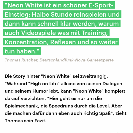
"Neon White ist ein schöner E-Sport-
Einstieg: Halbe Stunde reinspielen und
dann kann schnell klar werden, warum
auch Videospiele was mit Training,
Konzentration, Reflexen und so weiter
tun haben."
Thomas Ruscher, Deutschlandfunk-Nova-Gameexperte
Die Story hinter "Neon White" sei zweitrangig.
"Während "High on Life" alleine von seinen Dialogen
und seinem Humor lebt, kann "Neon White" komplett
darauf verzichten. "Hier geht es nur um die
Spielmechanik, die Speedruns durch die Level. Aber
die machen dafür dann eben auch richtig Spaß", zieht
Thomas sein Fazit.