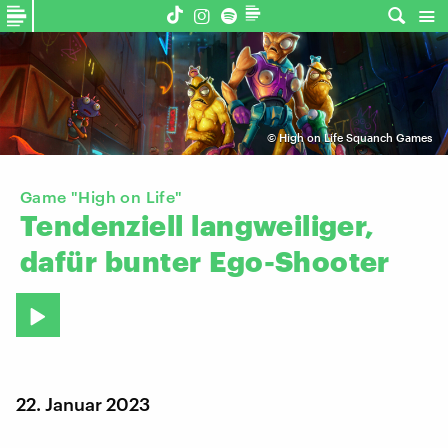
©
High on Life Squanch Games
Game "High on Life"
Tendenziell
langweiliger,
dafür
bunter
Ego-Shooter
22. Januar 2023