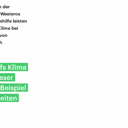
h der
n Westeros
hilfe leisten
Klima bei
 von
ch
fs Klima
sser
Beispiel
zeiten