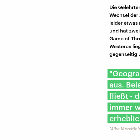
Die Gelehrte
Wechsel der 
leider etwas
und hat zwei
Game of Thro
Westeros lie
gegenseitig 
"Geogra
aus. Be
fließt -
immer wi
erheblic
Mike Merrifiel