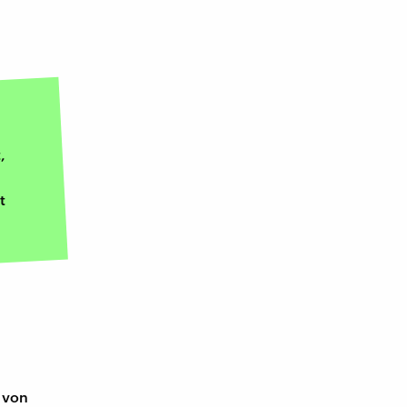
,
t
 von