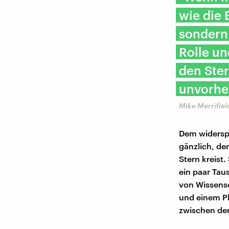
wie die 
sondern 
Rolle u
den Ster
unvorhe
Mike Merrifiel
Dem widerspr
gänzlich, de
Stern kreist
ein paar Tau
von Wissensc
und einem Pl
zwischen de