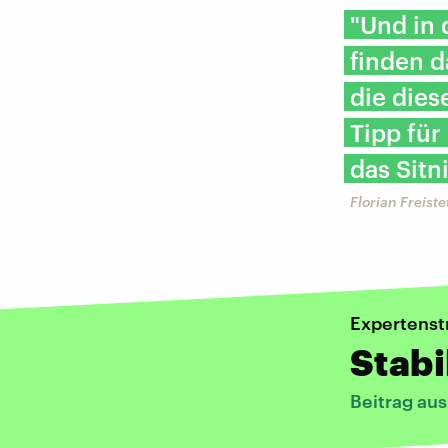
"Und in 
finden d
die dies
Tipp für
das Sitn
Florian Freist
Expertenst
Stabi
Beitrag au