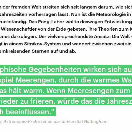
n der fremden Welt streiten sich seit langem darum, wie sic
Jahreszeiten vorhersagen lässt. Nun ist die Meteorologie i
 rückständig. Das Peng-Labor wollte deswegen Entwicklungs
 Wissenschaftler von der Erde gebeten, ihre Theorien zum 
nes darzulegen. Der vielversprechendste Ansatz: Die Welt
gt in einem Sitnikov-System und wandert zwischen zwei si
umkreisenden Sternen auf und ab.
phische Gegebenheiten wirken sich au
ispiel Meerengen, durch die warmes Wa
 das hält warm. Wenn Meeresengen zum 
eder zu frieren, würde das die Jahres
h beeinflussen."
d, Astronomie-Professor an der Universität Nottingham