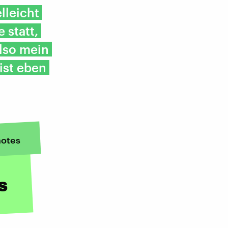
lleicht
 statt,
Also mein
ist eben
otes
s