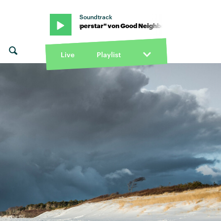
Soundtrack
bours · "Superstar" von Good Neighbours · "Superstar" von Good 
Live
Playlist