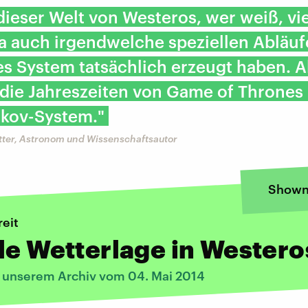
dieser Welt von Westeros, wer weiß, vie
a auch irgendwelche speziellen Abläufe
es System tatsächlich erzeugt haben. 
 die Jahreszeiten von Game of Thrones 
ikov-System."
etter, Astronom und Wissenschaftsautor
Shown
reit
le Wetterlage in Westero
s unserem Archiv vom 04. Mai 2014