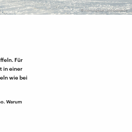
©
morningside | photocase.de
ffeln. Für
t in einer
eln wie bei
nso. Warum