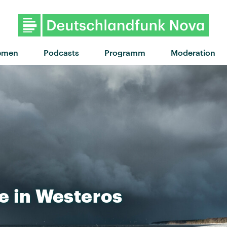
"Superstar" von Good Neigh
emen
Podcasts
Programm
Moderation
e
in
Westeros