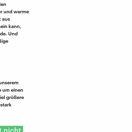
den
ser und warme
t aus
sein kann,
rde. Und
ßige
u unserem
e um einen
iel größere
stark
 nicht