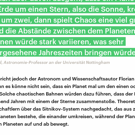
Erde um einen Stern, also die Sonne, kr
um zwei, dann spielt Chaos eine viel 
nd die Abstände zwischen dem Planete
nen würde stark variieren, was sehr
rgesehene Jahreszeiten bringen würde
d, Astronomie-Professor an der Universität Nottingham
icht jedoch der Astronom und Wissenschaftsautor Florian 
nn es könne nicht sein, dass ein Planet mal um den einen 
. Solche chaotischen Bahnen würden dazu führen, dass der 
send Jahren mit einem der Sterne zusammenstoße. Theore
haftlern über das Sitnikov-System nachgedacht, das aus 
aneten bestehe, die einander umkreisen, während der Plan
n Planeten auf und ab bewegt.