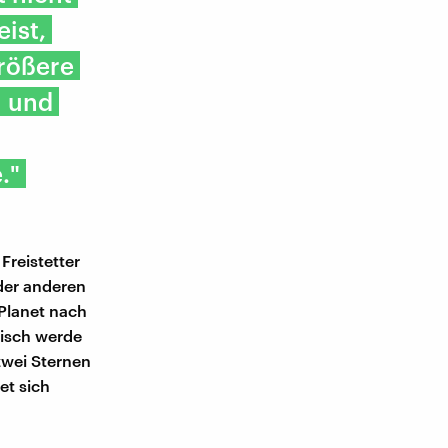
eist,
größere
n und
."
Freistetter
oder anderen
Planet nach
tisch werde
zwei Sternen
et sich