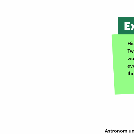
E
Hi
Tw
we
ev
Ih
Astronom und