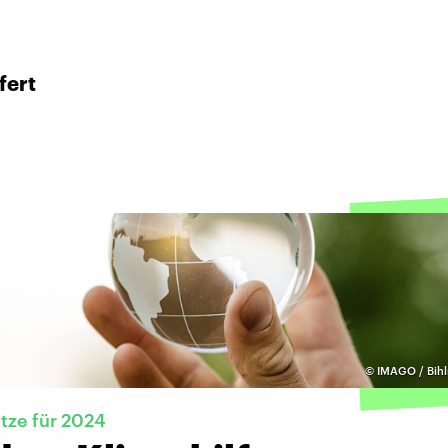
fert
©
IMAGO / Bihl
tze für 2024