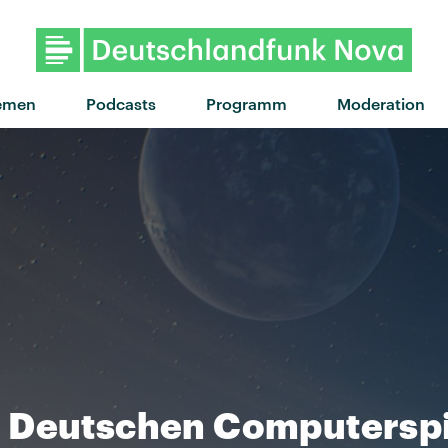
"Mein Babe" von Baumgart · "Mein Babe" von Baum
emen
Podcasts
Programm
Moderation
 Deutschen Computerspi