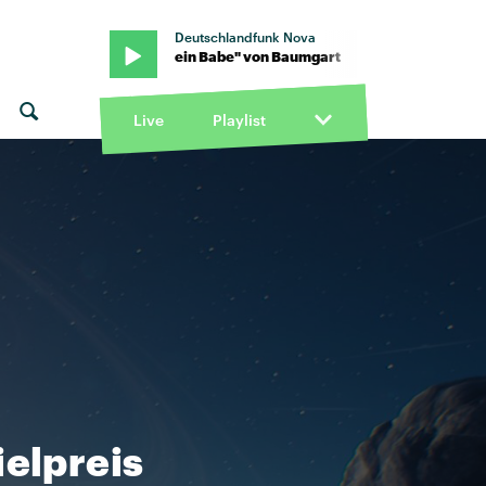
Deutschlandfunk Nova
gart · "Mein Babe" von Baumgart
Live
Playlist
elpreis