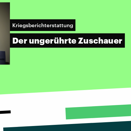
Kriegsberichterstattung
Der ungerührte Zuschauer