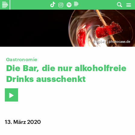
©
sg041 | photocase.de
Gastronomie
Die
Bar,
die
nur
alkoholfreie
Drinks
ausschenkt
13. März 2020