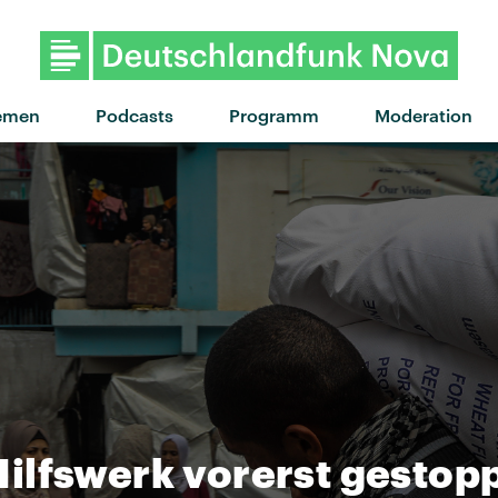
"Confidence" von My Ugly C
emen
Podcasts
Programm
Moderation
ilfswerk vorerst gestop