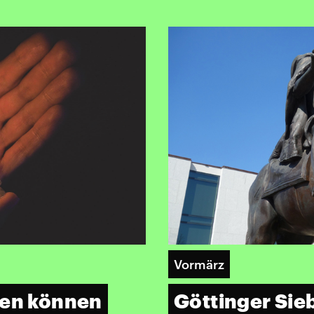
Vormärz
fen können
Göttinger Sieb