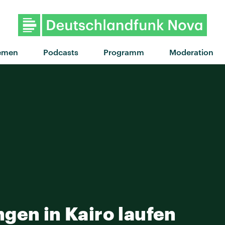
"Ich kann alles" von 
emen
Podcasts
Programm
Moderation
gen in Kairo laufen