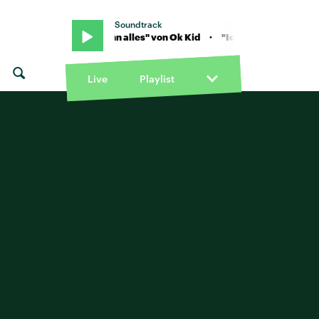
Soundtrack
Ok Kid · "Ich kann alles" von Ok Kid · "Ich kann alles" von Ok Kid
Live
Playlist