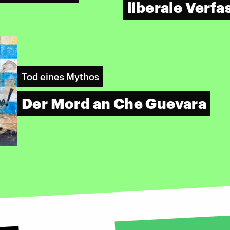
liberale Verf
Tod eines Mythos
Der Mord an Che Guevara