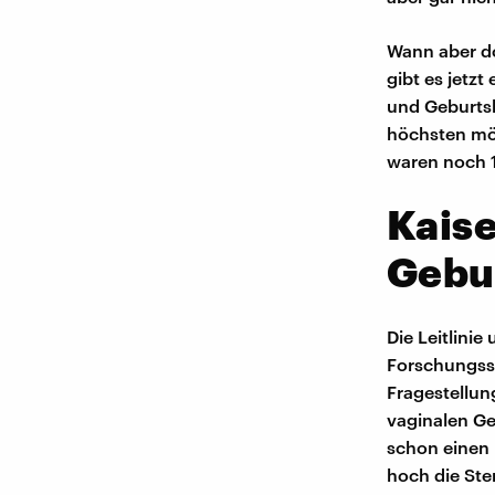
Wann aber do
gibt es jetzt
und Geburts
höchsten mög
waren noch 1
Kaise
Gebu
Die Leitlini
Forschungsst
Fragestellun
vaginalen Ge
schon einen 
hoch die Ste