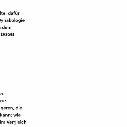
te, dafür
 Gynäkologie
h dem
er DGGG
le
zur
geren, die
 kann; wie
 im Vergleich