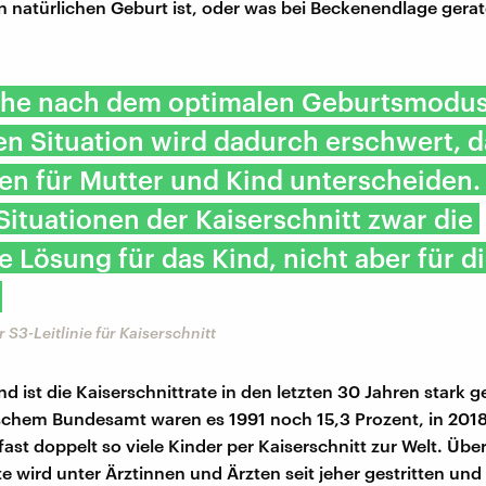
n natürlichen Geburt ist, oder was bei Beckenendlage gera
che nach dem optimalen Geburtsmodus 
en Situation wird dadurch erschwert, d
ken für Mutter und Kind unterscheiden. 
Situationen der Kaiserschnitt zwar die
e Lösung für das Kind, nicht aber für d
r S3-Leitlinie für Kaiserschnitt
d ist die Kaiserschnittrate in den letzten 30 Jahren stark g
ischem Bundesamt waren es 1991 noch 15,3 Prozent, in 201
fast doppelt so viele Kinder per Kaiserschnitt zur Welt. Übe
e wird unter Ärztinnen und Ärzten seit jeher gestritten und 