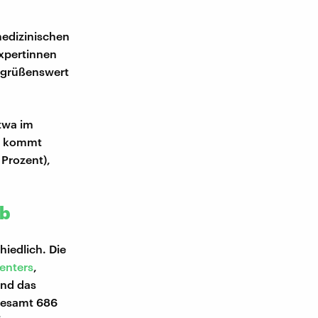
medizinischen
Expertinnen
begrüßenswert
twa im
ch kommt
 Prozent),
ab
iedlich. Die
enters
,
end das
sgesamt 686