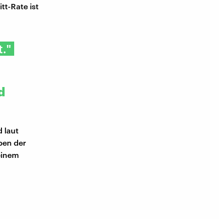
tt-Rate ist
."
d
 laut
ben der
 einem