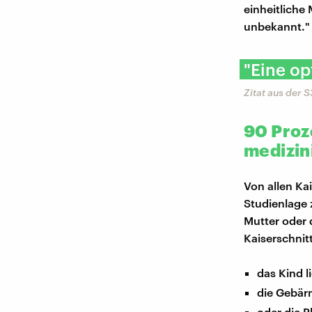
einheitliche 
unbekannt."
"Eine op
Zitat aus der S
90 Proz
medizin
Von allen Ka
Studienlage
Mutter oder 
Kaiserschnit
das Kind l
die Gebär
oder die P