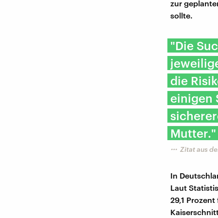
zur geplante
sollte.
"Die Su
jeweilig
die Risi
einigen 
sicherer
Mutter."
Zitat aus de
In Deutschlan
Laut Statist
29,1 Prozent 
Kaiserschnitt