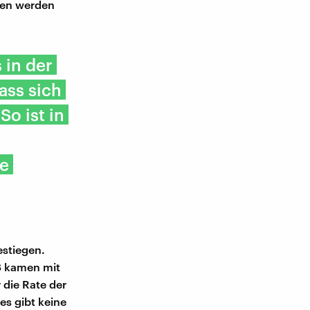
ten werden
in der
ass sich
So ist in
ie
estiegen.
8 kamen mit
r die Rate der
es gibt keine