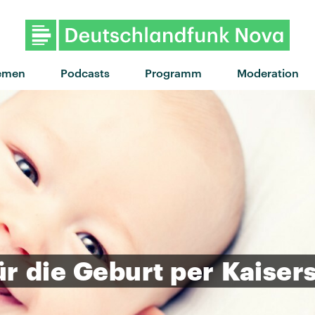
"Can't Say No" von The Womba
emen
Podcasts
Programm
Moderation
ür
die
Geburt
per
Kaisers