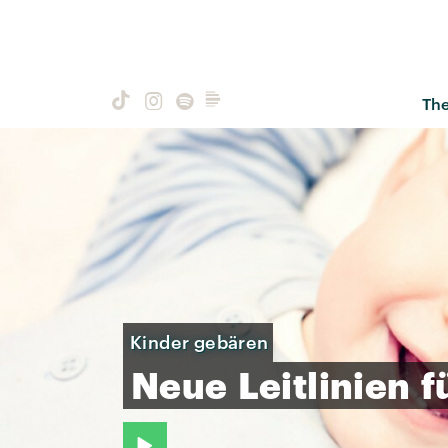
Th
Kinder gebären
Neue
Leitlinien
f