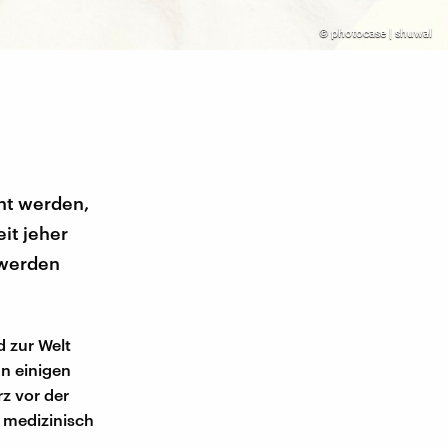
©
photocase | shuwal
ht werden,
it jeher
 werden
d zur Welt
In einigen
z vor der
s medizinisch