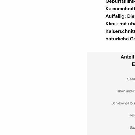
Geburtsklini
Kaiserschnit
Auffällig: Di
Klinik mit ü
Kaiserschnit
natürliche G