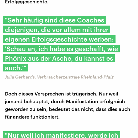
Erfolgsgeschichte.
"Sehr häufig sind diese Coaches
diejenigen, die vor allem mit ihrer
eigenen Erfolgsgeschichte werben:
'Schau an, ich habe es geschafft, wie
Phönix aus der Asche, du kannst es
auch.'"
Julia Gerhards, Verbraucherzentrale Rheinland-Pfalz
Doch dieses Versprechen ist trügerisch. Nur weil
jemand behauptet, durch Manifestation erfolgreich
geworden zu sein, bedeutet das nicht, dass dies auch
für andere funktioniert.
"Nur weil ich manifestiere, werde ich