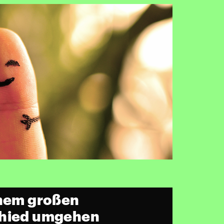
inem großen
chied umgehen