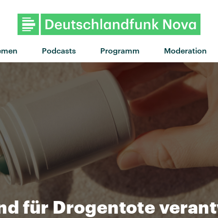
"Far side of the moon" von 
emen
Podcasts
Programm
Moderation
d für Drogentote verant