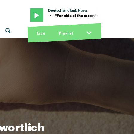
Deutschlandfunk Nova
Chet Faker · "Far side of the moon" von Chet Faker · "Far side of th
Live
Playlist
wortlich