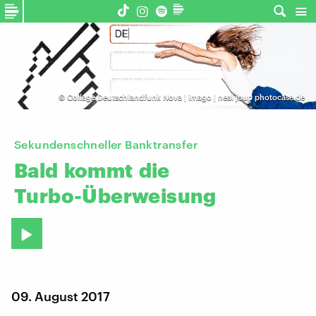
©
Collage Deutschlandfunk Nova | imago | neal joup photocase.de
Sekundenschneller Banktransfer
Bald
kommt
die
Turbo-Überweisung
09. August 2017