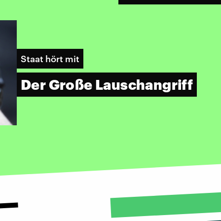
Staat hört mit
Der Große Lauschangriff