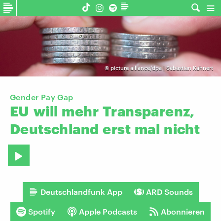
©
picture alliance/dpa | Sebastian Kahnert
Gender Pay Gap
EU
will
mehr
Transparenz,
Deutschland
erst
mal
nicht
Deutschlandfunk App
ARD Sounds
Spotify
Apple Podcasts
Abonnieren