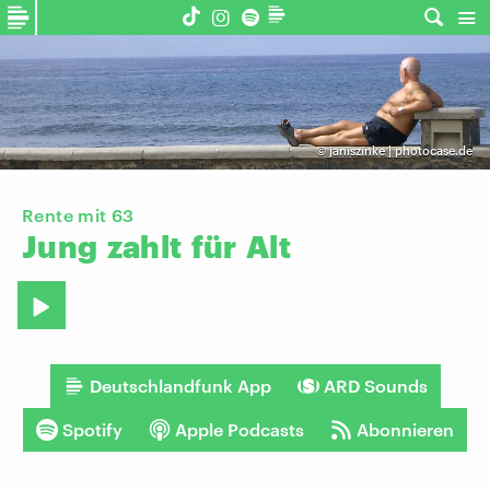
©
janiszinke | photocase.de
Rente mit 63
Jung
zahlt
für
Alt
Deutschlandfunk App
ARD Sounds
Spotify
Apple Podcasts
Abonnieren