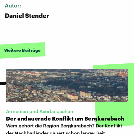
Autor:
Daniel Stender
Weitere Beiträge
©
IMAGO / VXPictures.com
Armenien und Aserbaidschan
Der andauernde Konflikt um Bergkarabach
Wem gehört die Region Bergkarabach? Der Konflikt
der Nachbarländer dauert schon lange: Seit