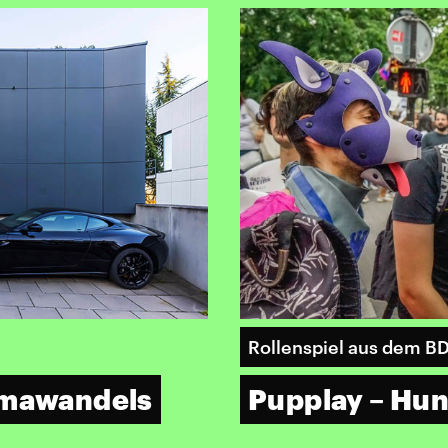
Rollenspiel aus dem B
imawandels
Pupplay – Hun