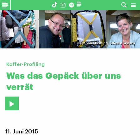
©
Stephan Beuting | DRadio Wissen
Koffer-Profiling
Was
das
Gepäck
über
uns
verrät
11. Juni 2015