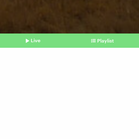
Live
Playlist
©
imago | Depositphotos
Shownotes
Illegaler Tierhandel
Kleine Tiere, großes
Geschäft: Ameisen als
Schmuggelware