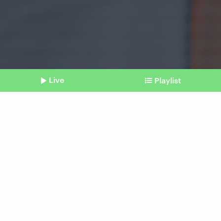
Live
Playlist
©
IMAGO / Pond5 Images / IMAGO / xQualityStockArtsx
Shownotes
Gesetzentwurf
Innenministerin: Ermittlung
mit Gesichtserkennungs-