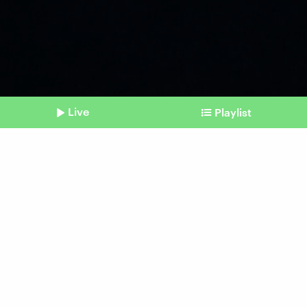
Live
Playlist
©
picture alliance | Caro | Sorge (Symbolbild)
Shownotes
Krankenversicherung
Privat und gesetzlich:
Ärmere werden