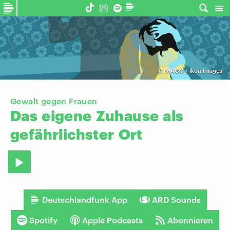
©
IMAGO / Ikon Images
Gewalt gegen Frauen
Das
eigene
Zuhause
als
gefährlichster
Ort
Deutschlandfunk App
ARD Sounds
Spotify
Apple Podcasts
Abonnieren