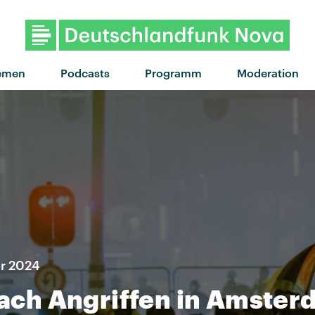
"Tints" von Anderson. Paa
emen
Podcasts
Programm
Moderation
er 2024
 nach Angriffen in Amste