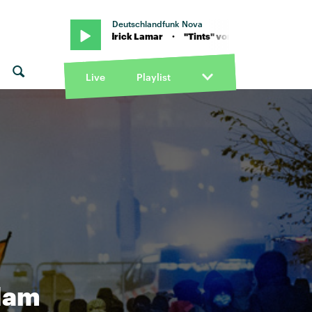
Deutschlandfunk Nova
k feat. Kendrick Lamar · "Tints" von Anderson. Paak feat. Kendrick
Live
Playlist
rdam