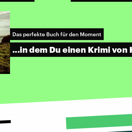
Das perfekte Buch für den Moment
...in dem Du einen Krimi von