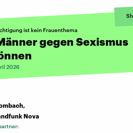
Sh
chtigung ist kein Frauenthema
Männer gegen Sexismus
können
ril 2026
rombach,
andfunk Nova
artner: