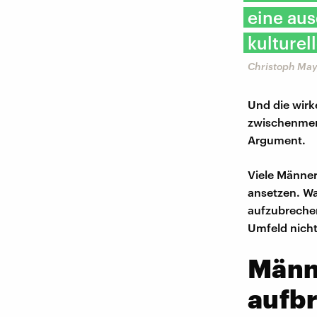
eine aus
kulturel
Christoph May,
Und die wirke
zwischenmens
Argument.
Viele Männer
ansetzen. Wa
aufzubrechen
Umfeld nicht
Männ
aufb