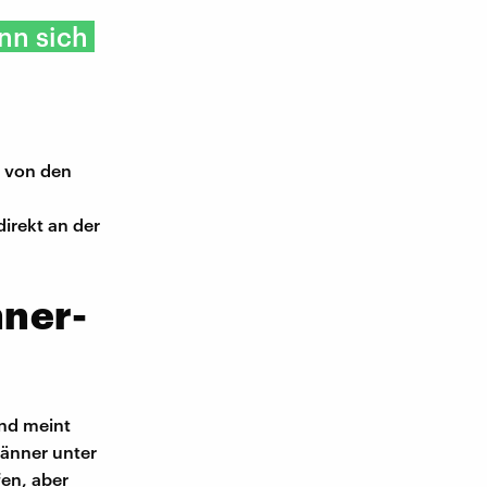
nn sich
 von den
irekt an der
nner-
nd meint
Männer unter
fen, aber