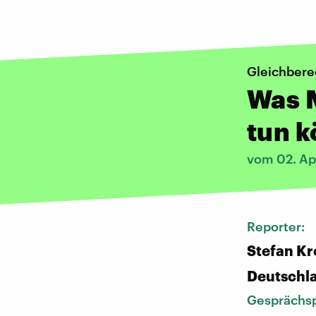
Gleichbere
Was 
tun 
vom 02. Ap
Reporter:
Stefan K
Deutschl
Gesprächsp