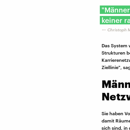
"Männer 
keiner 
Christoph M
Das System 
Strukturen b
Karrierenetz
Ziellinie", s
Männe
Netz
Sie haben Vo
damit Räume 
sich sind, in