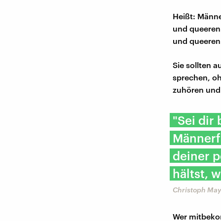
Heißt: Männe
und queeren 
und queeren 
Sie sollten 
sprechen, oh
zuhören und 
"Sei dir
Männerf
deiner 
hältst, 
Christoph May,
Wer mitbekom