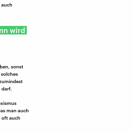
d auch
nn wird
aben, sonst
 solches
 zumindest
 darf.
Sexismus
 was man auch
 oft auch