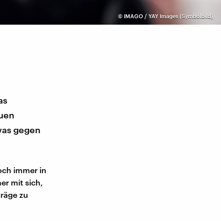
©
IMAGO / YAY Images (Symbolbild)
as
auen
twas gegen
noch immer in
er mit sich,
träge zu