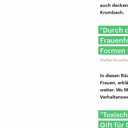
auch decken,
Krombach.
"Durch 
Frauenfe
Formen 
Stefan Kromba
In diesen Rä
Frauen, erkl
weiter: Wo M
Verhaltenswe
"Toxisc
Gift für