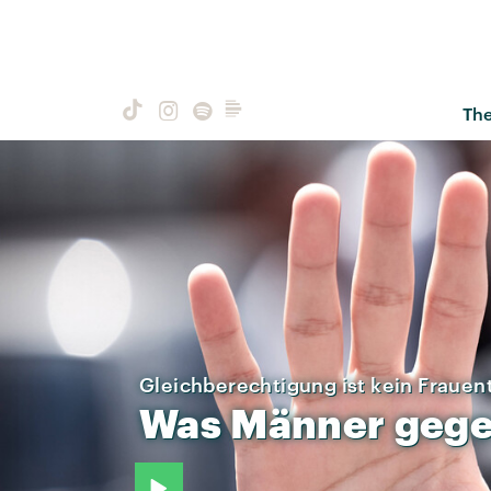
Th
Gleichberechtigung ist kein Fraue
Was
Männer
geg