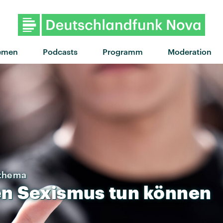
"Wink Wink" von Charli xcx · "
emen
Podcasts
Programm
Moderation
nthema
en
Sexismus
tun
können