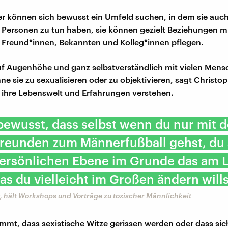
r können sich bewusst ein Umfeld suchen, in dem sie auch
Personen zu tun haben, sie können gezielt Beziehungen mi
Freund*innen, Bekannten und Kolleg*innen pflegen.
auf Augenhöhe und ganz selbstverständlich mit vielen Men
ne sie zu sexualisieren oder zu objektivieren, sagt Christop
ihre Lebenswelt und Erfahrungen verstehen.
 bewusst, dass selbst wenn du nur mit 
reunden zum Männerfußball gehst, du 
persönlichen Ebene im Grunde das am 
was du vielleicht im Großen ändern wills
 hält Workshops und Vorträge zu toxischer Männlichkeit
mt, dass sexistische Witze gerissen werden oder dass si