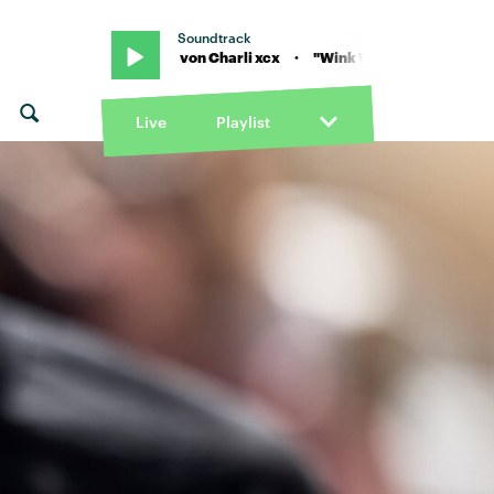
Soundtrack
Wink Wink" von Charli xcx · "Wink Wink" von Charli xcx
Live
Playlist