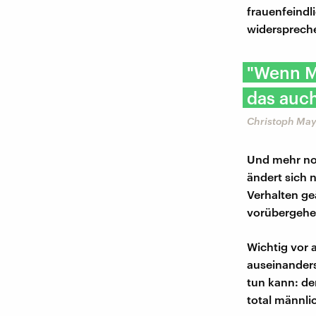
frauenfeindl
widerspreche
"Wenn M
das auch
Christoph May,
Und mehr noc
ändert sich 
Verhalten ge
vorübergehen
Wichtig vor 
auseinanders
tun kann: de
total männli