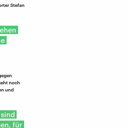
rter Stefan
tehen
ne
 gegen
geht noch
ren und
 sind
en, für