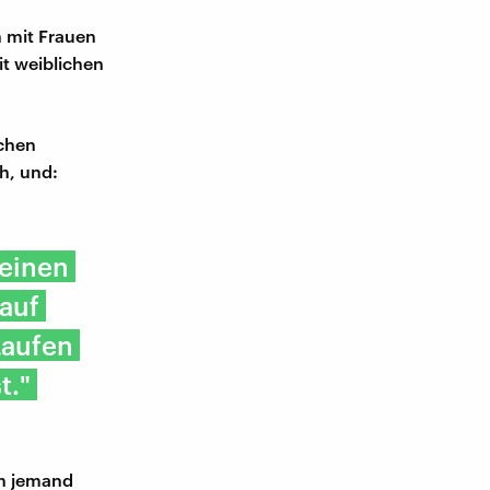
 mit Frauen
t weiblichen
schen
h, und:
deinen
auf
Laufen
t."
ch jemand