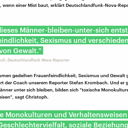
 wenn einer Mist baut, erklärt Deutschlandfunk-Nova-Repo
dieses Männer-bleiben-unter-sich ents
indlichkeit, Sexismus und verschiede
von Gewalt."
ch, Deutschlandfunk-Nova-Reporter
umen gedeihen Frauenfeindlichkeit, Sexismus und Gewalt
ärt der Coach unserem Reporter Stefan Krombach. Und er 
änner unter sich bleiben, bilden sich "toxische Monokultu
isen", sagt Christoph.
he Monokulturen und Verhaltensweisen
 Geschlechtervielfalt, soziale Beziehung