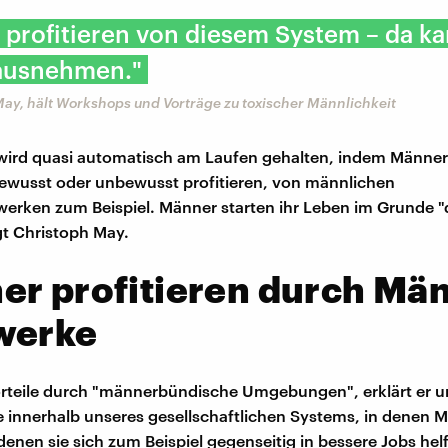
profitieren von diesem System – da ka
rausnehmen."
ay, hält Workshops und Vorträge zu toxischer Männlichkeit
wird quasi automatisch am Laufen gehalten, indem Männer
ewusst oder unbewusst profitieren, von männlichen
werken zum Beispiel. Männer starten ihr Leben im Grunde "d
agt Christoph May.
r profitieren durch Mä
werke
rteile durch "männerbündische Umgebungen", erklärt er u
innerhalb unseres gesellschaftlichen Systems, in denen 
 denen sie sich zum Beispiel gegenseitig in bessere Jobs hel