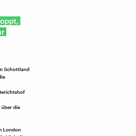
toppt,
hr
en Schottland
die
erichtshof
 über die
in London