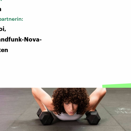
n
artnerin:
oi,
andfunk-Nova-
ten