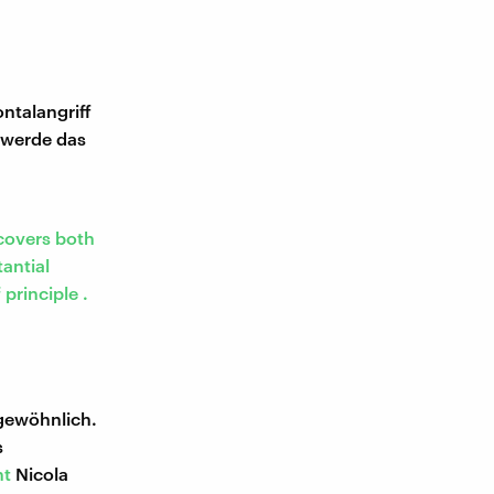
ntalangriff
 werde das
covers both
tantial
 principle .
ngewöhnlich.
s
nt
Nicola