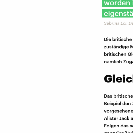
worden i
eigenstä
Sabrina Loi, 
Die britische
zuständige M
britischen G
nämlich Zuga
Gleic
Das britisch
Beispiel den
vorgesehenen
Alister Jack
Folgen das s
ganz Großbri