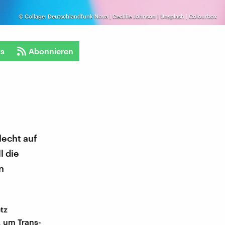
©
Collage: Deutschlandfunk Nova | Ceclilie Johnson | Unsplash | Colourbox
ts
Abonnieren
lecht auf
l die
n
tz
, um Trans-