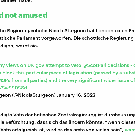
d not amused
che Regierungschefin Nicola Sturgeon hat London einen Fro
ttische Parlament vorgeworfen. Die schottische Regierung
digen, warnt sie.
y views on UK gov attempt to veto
@ScotParl
decisions - 
 block this particular piece of legislation (passed by a subs
MSPs from all parties) and the very significant wider issue of
/1V5w55D5Sd
rgeon (@NicolaSturgeon)
January 16, 2023
igte Veto der britischen Zentralregierung ist durchaus u
die Befürchtung, dass sich das ändern könnte. "Wenn diese
eto erfolgreich ist, wird es das erste von vielen sein",
war