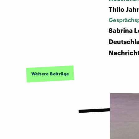
Thilo Jah
Gesprächsp
Sabrina L
Deutschl
Nachrich
Weitere Beiträge