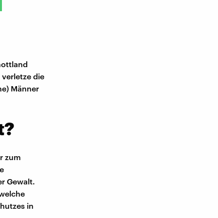
hottland
verletze die
che) Männer
t?
er zum
ie
r Gewalt.
 welche
hutzes in