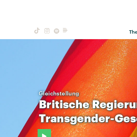
Th
Gleichstellung
Britische
Regier
Transgender-Ges