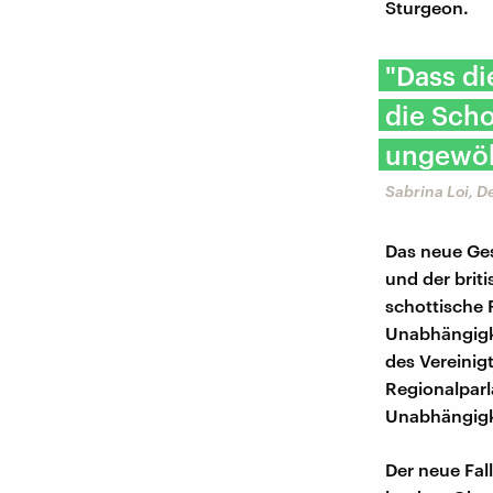
Sturgeon.
"Dass di
die Scho
ungewöh
Sabrina Loi, 
Das neue Ges
und der brit
schottische 
Unabhängigk
des Vereinig
Regionalparl
Unabhängigke
Der neue Fal