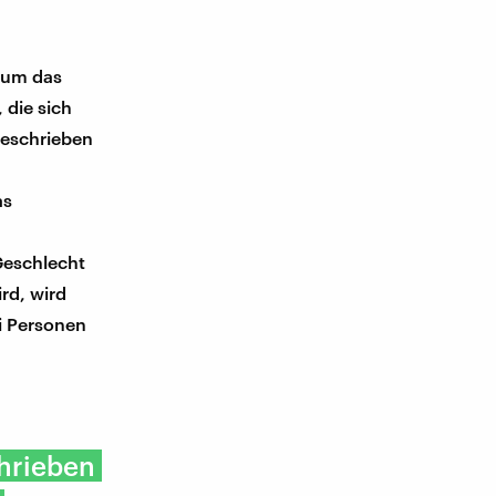
, um das
 die sich
geschrieben
as
 Geschlecht
rd, wird
ei Personen
chrieben