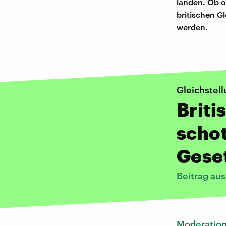
landen. Ob o
britischen G
werden.
Gleichstel
Briti
schot
Gese
Beitrag au
Moderatio