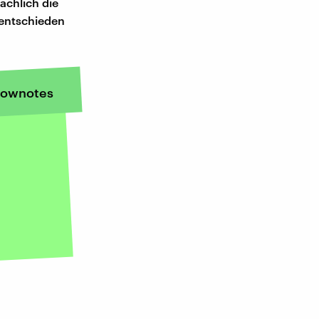
ächlich die
 entschieden
ownotes