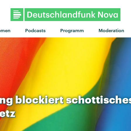
emen
Podcasts
Programm
Moderation
ung
blockiert
schottische
etz