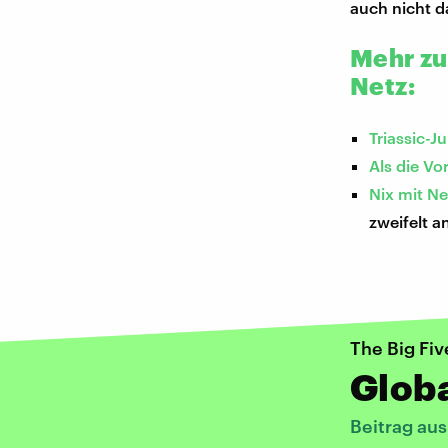
auch nicht d
Mehr zu
Netz:
Triassic-J
Als die Vo
Nix mit Ne
zweifelt a
The Big Fiv
Glob
Beitrag au