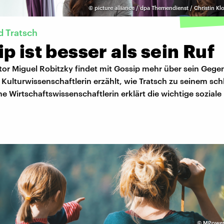
©
picture alliance / dpa Themendienst / Christin Kl
d Tratsch
p ist besser als sein Ruf
r Miguel Robitzky findet mit Gossip mehr über sein Gege
 Kulturwissenschaftlerin erzählt, wie Tratsch zu seinem sc
e Wirtschaftswissenschaftlerin erklärt die wichtige soziale
©
MPower.