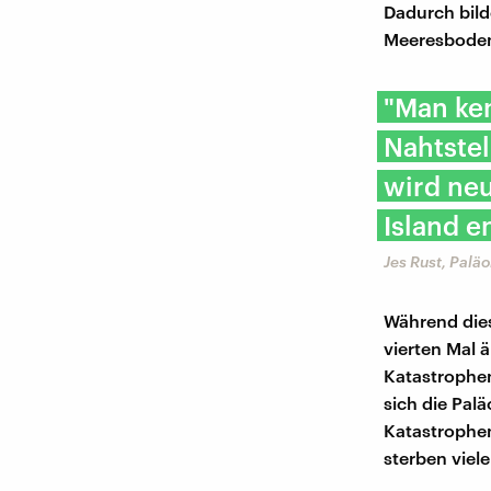
Dadurch bild
Meeresboden
"Man ken
Nahtstel
wird neu
Island e
Jes Rust, Palä
Während dies
vierten Mal 
Katastrophe
sich die Pal
Katastrophen
sterben viele