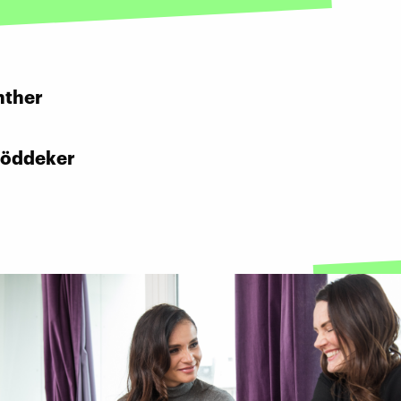
:
nther
Böddeker