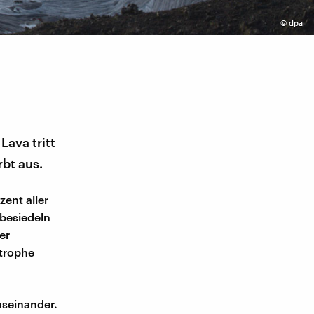
©
dpa
Lava tritt
rbt aus.
ent aller
 besiedeln
er
strophe
useinander.