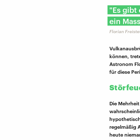
"Es gibt
ein Mass
Florian Freist
Vulkanausbrü
können, tret
Astronom Flo
für diese Pe
Störfeu
Die Mehrheit
wahrscheinlic
hypothetisc
regelmäßig A
heute nieman