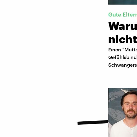
Gute Elter
Waru
nich
Einen "Mutte
Gefühlsbind
Schwangersc