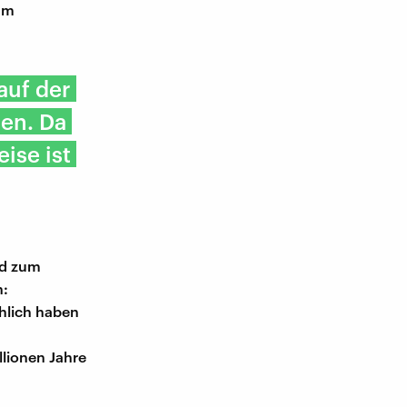
 am
auf der
ten. Da
ise ist
nd zum
n:
hlich haben
llionen Jahre