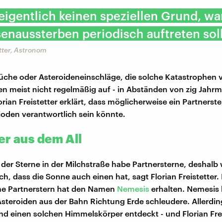
 eigentlich keinen speziellen Grund, w
enaussterben periodisch auftreten soll
etter, Astronom
che oder Asteroideneinschläge, die solche Katastrophen 
en meist nicht regelmäßig auf - in Abständen von zig Jahrmi
rian Freistetter erklärt, dass möglicherweise ein Partnerst
rioden verantwortlich sein könnte.
er aus dem All
 der Sterne in der Milchstraße habe Partnersterne, deshalb
h, dass die Sonne auch einen hat, sagt Florian Freistetter.
he Partnerstern hat den Namen
Nemesis
erhalten. Nemesis
steroiden aus der Bahn Richtung Erde schleudere. Allerding
d einen solchen Himmelskörper entdeckt - und Florian Frei