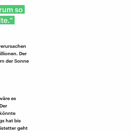
arum so
te."
verursachen
llionen. Der
ern der Sonne
 wäre es
 Der
 könnte
s hat bis
stetter geht