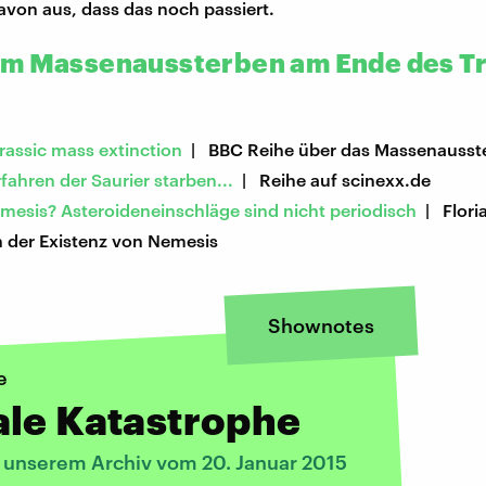
avon aus, dass das noch passiert.
m Massenaussterben am Ende des Tr
urassic mass extinction
| BBC Reihe über das Massenausst
rfahren der Saurier starben...
| Reihe auf scinexx.de
mesis? Asteroideneinschläge sind nicht periodisch
| Floria
n der Existenz von Nemesis
Shownotes
e
ale Katastrophe
s unserem Archiv vom 20. Januar 2015