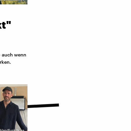
t"
– auch wenn
rken.
chlandfunk Nova