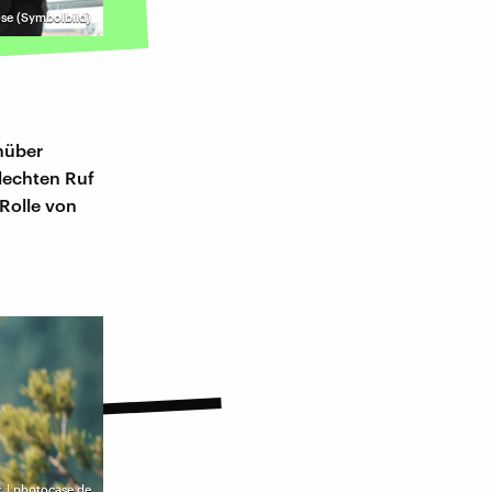
ose (Symbolbild)
nüber
hlechten Ruf
 Rolle von
 | photocase.de