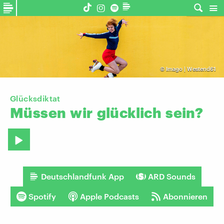
©
Imago | Westend61
Glücksdiktat
Müssen
wir
glücklich
sein?
Deutschlandfunk App
ARD Sounds
Spotify
Apple Podcasts
Abonnieren