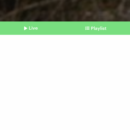
Live
Playlist
©
IMAGO / BildFunkMV
Shownotes
Glücksort
Olivia Schneider liebt
Campingplätze in
Ostdeutschland
vom 10. August 2025