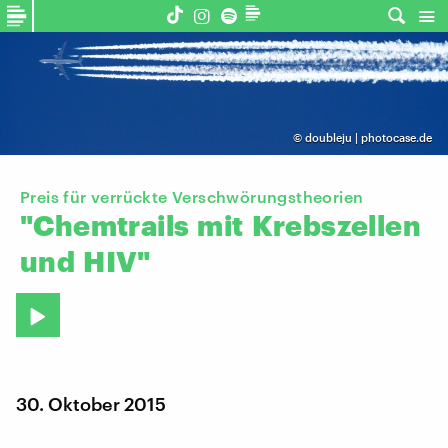
©
doubleju | photocase.de
Preis für verrückte Verschwörungstheorien
"Chemtrails
mit
Krebszellen
und
HIV"
30. Oktober 2015