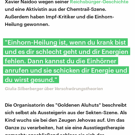
Xavier Naidoo wegen seiner
Reichsbürger-Geschichte
und eine Aktivistin aus der Chemtrail-Szene.
Außerdem haben Impf-Kritiker und die Einhorn-
Heilung gewonnen.
"Einhorn-Heilung ist, wenn du krank bist
und es dir schlecht geht und dir Energien
fehlen. Dann kannst du die Einhörner
anrufen und sie schicken dir Energie und
du wirst gesund."
Giulia Silberberger über Verschwörungstheorien
Die Organisatorin des "Goldenen Aluhuts" beschreibt
sich selbst als Aussteigerin aus der Sekten-Szene. Als
Kind wuchs sie bei den Zeugen Jehovas auf. Um das
Ganze zu verarbeiten, hat sie eine Ausstiegstherapie
gemacht; anschließend schloss sie sich der