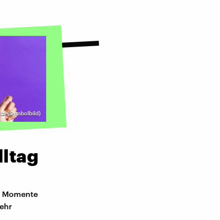
izi (Symbolbild)
ltag
ne Momente
mehr
n