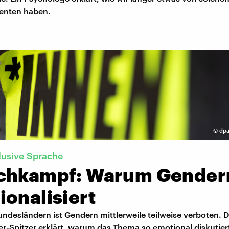
nten haben.
©
dpa
lusive Sprache
chkampf: Warum Gender
onalisiert
undesländern ist Gendern mittlerweile teilweise verboten. D
er-Spitzer erklärt, warum das Thema so emotional diskutier