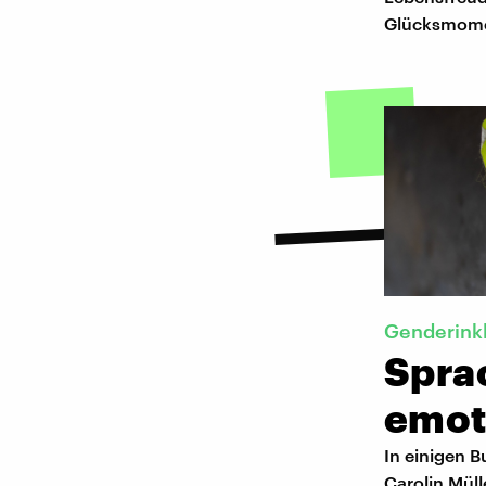
Glücksmome
Genderink
Spra
emoti
In einigen B
Carolin Müll