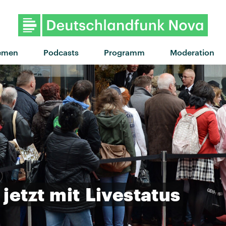
"Butterfly Feelings" von Icona
emen
Podcasts
Programm
Moderation
jetzt
mit
Livestatus