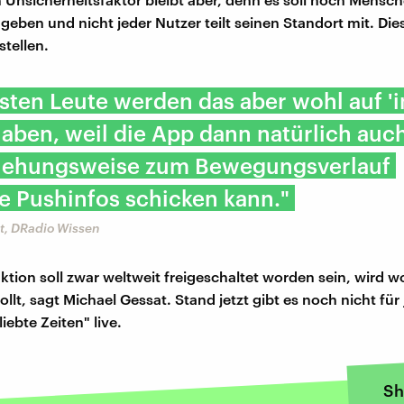
eben und nicht jeder Nutzer teilt seinen Standort mit. Dies
stellen.
sten Leute werden das aber wohl auf '
aben, weil die App dann natürlich auc
ziehungsweise zum Bewegungsverlauf
e Pushinfos schicken kann."
t, DRadio Wissen
ktion soll zwar weltweit freigeschaltet worden sein, wird w
llt, sagt Michael Gessat. Stand jetzt gibt es noch nicht für
iebte Zeiten" live.
Sh