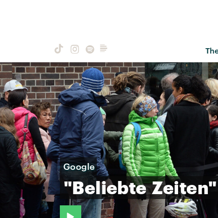
Th
Google
"Beliebte
Zeiten"