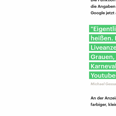
die Angaben 
Google jetzt
"Eigentl
heißen.
Liveanze
Grauen,
Karneval
Youtubes
Michael Gessa
An der Anzeig
farbiger, kle