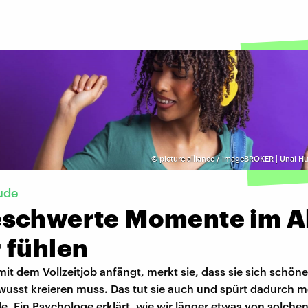
©
picture alliance / imageBROKER | Unai Hu
ude
schwerte Momente im Al
 fühlen
mit dem Vollzeitjob anfängt, merkt sie, dass sie sich schö
ewusst kreieren muss. Das tut sie auch und spürt dadurch 
. Ein Psychologe erklärt, wie wir länger etwas von solche