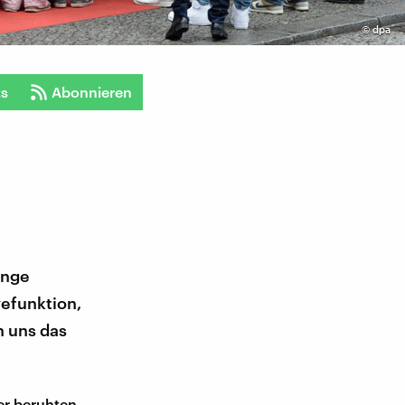
©
dpa
ts
Abonnieren
ange
vefunktion,
n uns das
her beruhten