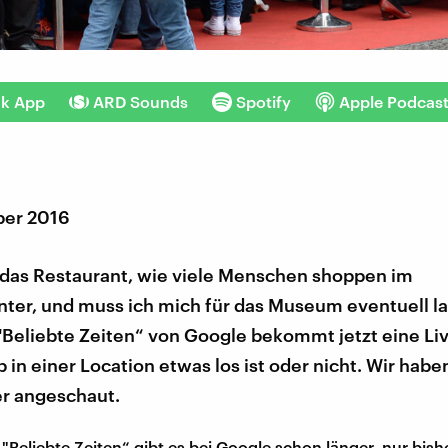
nk App
ARD Sounds
Spotify
Apple Podcas
ber 2016
t das Restaurant, wie viele Menschen shoppen im
nter, und muss ich mich für das Museum eventuell l
"Beliebte Zeiten“ von Google bekommt jetzt eine Li
ob in einer Location etwas los ist oder nicht. Wir habe
r angeschaut.
 "Beliebte Zeiten“ gibt es bei Google schon länger, nur bis