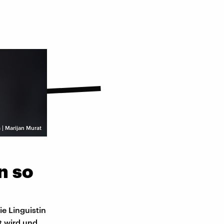
 | Marijan Murat
n so
ie Linguistin
t wird und