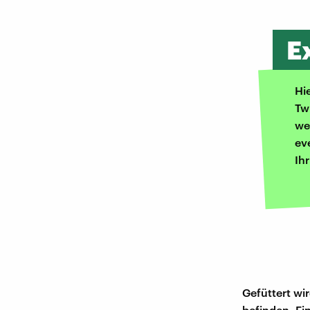
E
Hi
Tw
we
ev
Ih
Gefüttert wi
befinden. Ei