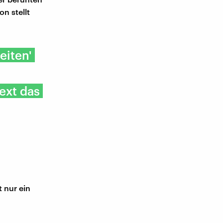
n stellt
eiten'
text das
t nur ein