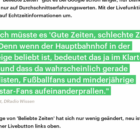
nur auf Durchschnittserfahrungswerten. Mit der Livefunktio
 auf Echtzeitinformationen um.
ich müsste es 'Gute Zeiten, schlechte Z
 Denn wenn der Hauptbahnhof in der
ige beliebt ist, bedeutet das ja im Klar
 und dass da wahrscheinlich gerade
isten, Fußballfans und minderjährige
tar-Fans aufeinanderprallen."
t, DRadio Wissen
e von 'Beliebte Zeiten' hat sich nur wenig geändert, neu is
iner Livebutton links oben.