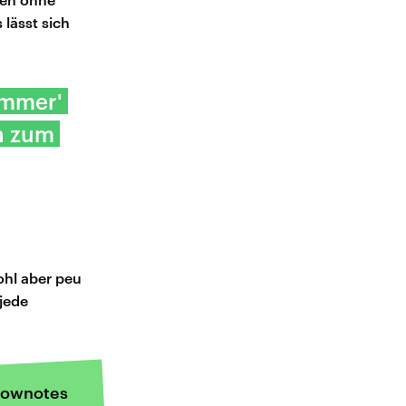
 lässt sich
immer'
h zum
ohl aber peu
 jede
ownotes