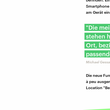
Smartphone g
am Gerät ein
"Die mei
stehen h
Ort, be
passend
Michael Gessa
Die neue Fun
à peu ausgero
Location "Bel