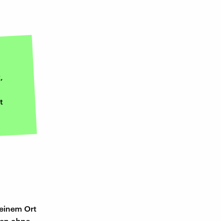
,
t
 einem Ort
hen ohne