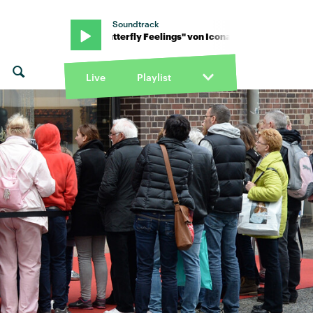
Soundtrack
 Pop · "Butterfly Feelings" von Icona Pop · "Butterfly Feelings" von
Live
Playlist