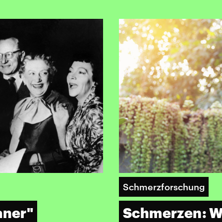
Schmerzforschung
aner"
Schmerzen: W