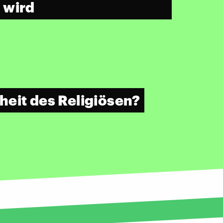
 wird
heit des Religiösen?