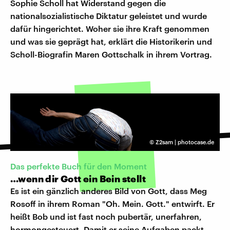
Sophie Scholl hat Widerstand gegen die
nationalsozialistische Diktatur geleistet und wurde
dafür hingerichtet. Woher sie ihre Kraft genommen
und was sie geprägt hat, erklärt die Historikerin und
Scholl-Biografin Maren Gottschalk in ihrem Vortrag.
©
Z2sam | photocase.de
Das perfekte Buch für den Moment
…wenn dir Gott ein Bein stellt
Es ist ein gänzlich anderes Bild von Gott, dass Meg
Rosoff in ihrem Roman "Oh. Mein. Gott." entwirft. Er
heißt Bob und ist fast noch pubertär, unerfahren,
hormongesteuert. Damit er seine Aufgaben packt,