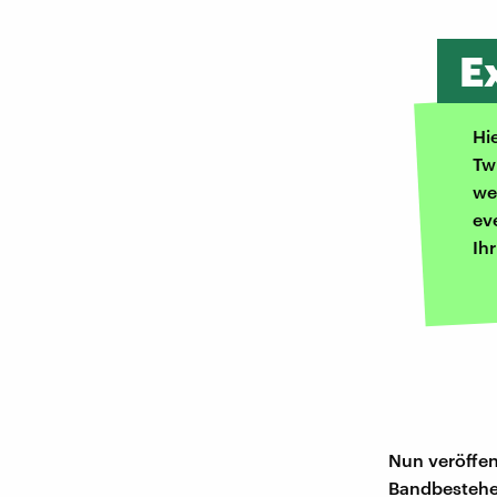
E
Hi
Tw
we
ev
Ih
Nun veröffen
Bandbestehen