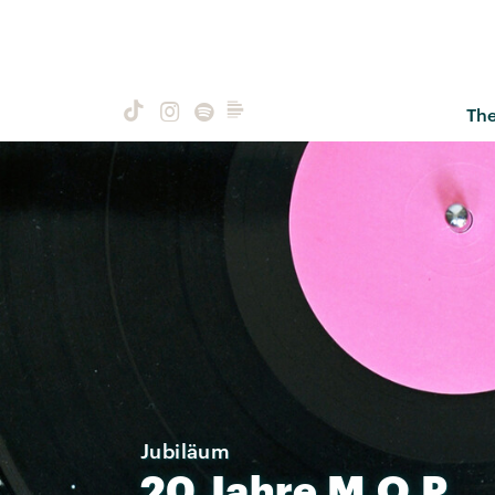
Th
Jubiläum
20
Jahre
M.O.P.