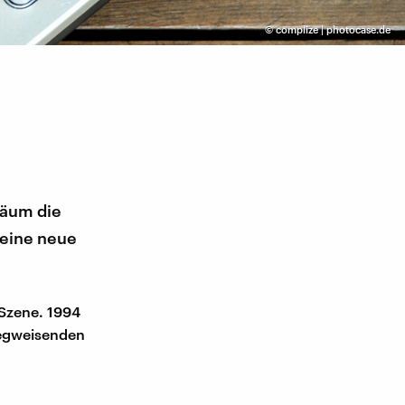
©
complize | photocase.de
läum die
 eine neue
 Szene. 1994
 wegweisenden