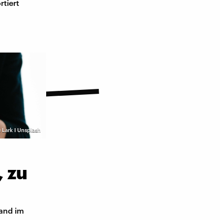
tiert
 Lark I Unsplash
, zu
land im