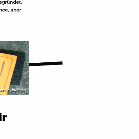
gegründet.
nce, aber
se.de | kallejipp
ir