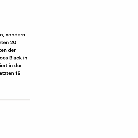
in, sondern
zten 20
ten der
oes Black in
rt in der
etzten 15