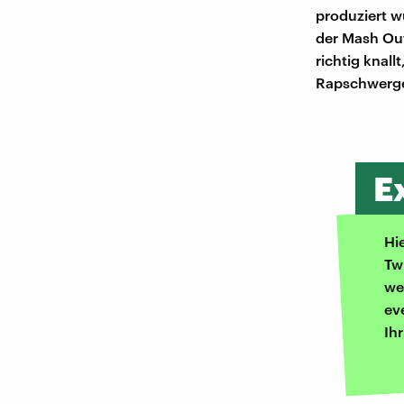
produziert w
der Mash Out
richtig knal
Rapschwerge
E
Hi
Tw
we
ev
Ih