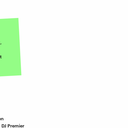
,
t
en
 DJ Premier