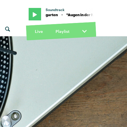
Soundtrack
lon & Blumengarten · "Augen in der Nacht" von Apsilon & Blumengart
Live
Playlist