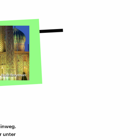
 | Boris Breytman
hinweg.
r unter