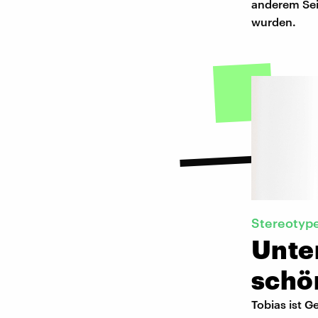
anderem Sei
wurden.
Stereotyp
Unter
schö
Tobias ist 