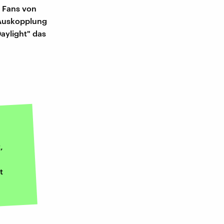
n Fans von
 Auskopplung
Daylight" das
,
t