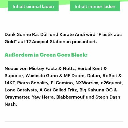
Inhalt einmal laden
Inhalt immer laden
Dank Sonne Ra, Döll und Karate Andi wird "Plastik aus
Gold" auf 12 Anspiel-Stationen präsentiert.
Außerdem in Green Goes Black:
Neues von Mickey Factz & Nottz, Verbal Kent &
Superior, Westside Gunn & MF Doom, Defari, RoSpit &
14KT, Pierre Sonality, El Camino, NXWorries, e26quent,
Lone Catalysts, A Cat Called Fritz, Big Kahuna OG &
Graymatter, Yaw Herra, Blabbermouf und Steph Dash
Nash.