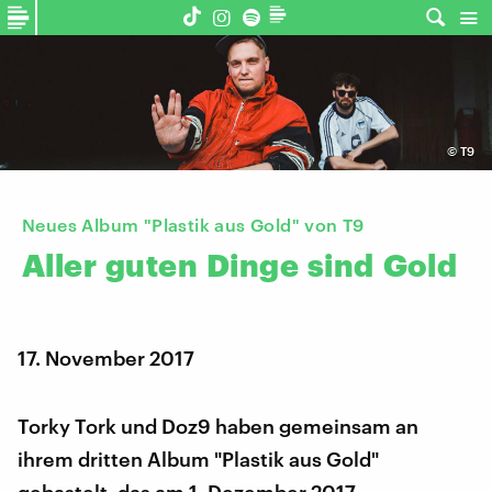
©
T9
Neues Album "Plastik aus Gold" von T9
Aller
guten
Dinge
sind
Gold
17. November 2017
Torky Tork und Doz9 haben gemeinsam an
ihrem dritten Album "Plastik aus Gold"