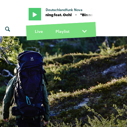
Deutschlandfunk Nova
 von Ami Warning feat. Oehl · "Bin noch wach...wo bist du?" von Ami 
Live
Playlist