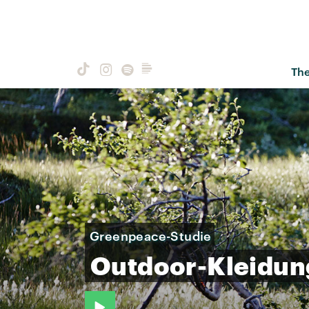
Th
Greenpeace-Studie
Outdoor-Kleidun