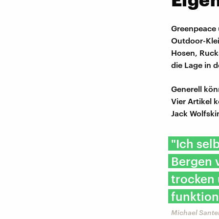
Greenpeace un
Outdoor-Kle
Hosen, Rucks
die Lage in 
Generell kön
Vier Artikel
Jack Wolfski
"Ich sel
Bergen 
trocken
funktion
Michael Sante