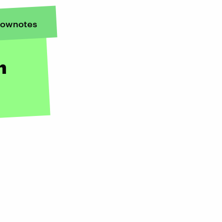
ownotes
h