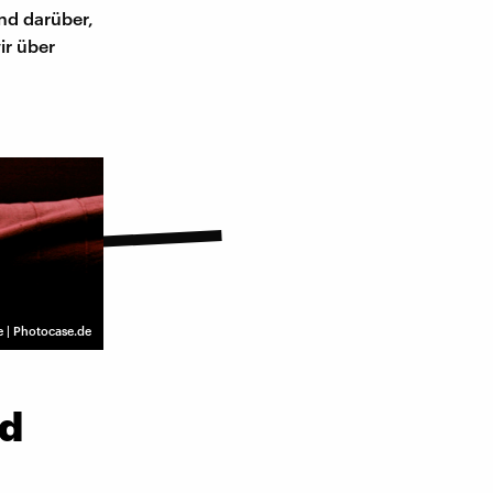
und darüber,
ir über
 | Photocase.de
ld