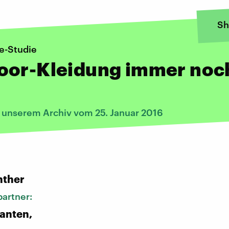
Sh
e-Studie
oor-Kleidung immer noc
g
s unserem Archiv vom 25. Januar 2016
:
nther
artner:
anten,