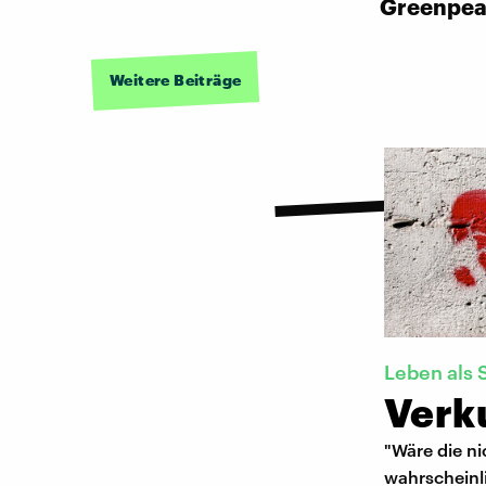
Greenpe
Weitere Beiträge
Leben als 
Verku
"Wäre die ni
wahrscheinli