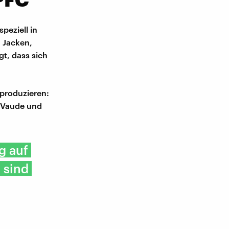
peziell in
 Jacken,
t, dass sich
 produzieren:
n Vaude und
g auf
 sind