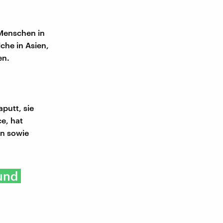
 Menschen in
che in Asien,
en.
putt, sie
e, hat
n sowie
und