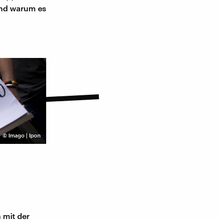
und warum es
©
Imago | Ipon
 mit der