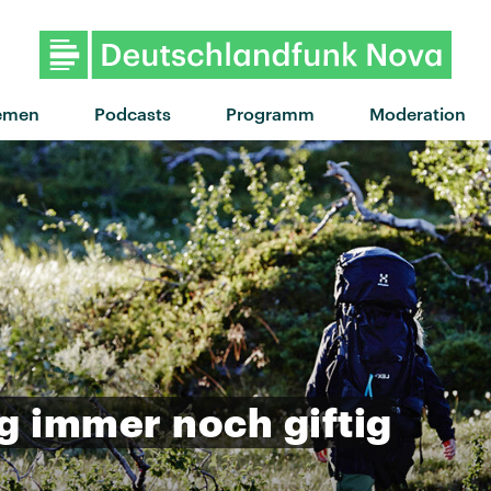
"Bin noch wach...wo bist du?"
emen
Podcasts
Programm
Moderation
g
immer
noch
giftig