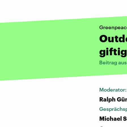
Greenpeac
Outd
gifti
Beitrag au
Moderator
Ralph Gü
Gesprächsp
Michael S