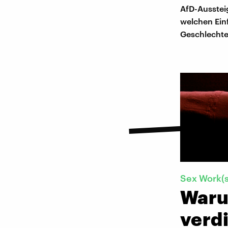
AfD-Aussteig
welchen Ein
Geschlechte
Sex Work(s
Waru
verd