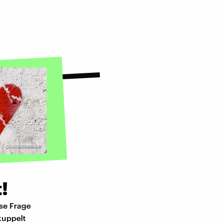
 / photocase.de
!
ese Frage
rkuppelt