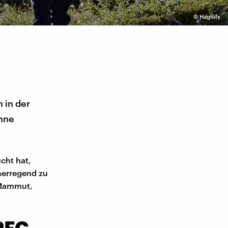
©
Haglöfs
h in der
ohne
cht hat,
bserregend zu
, Mammut,
 PFC