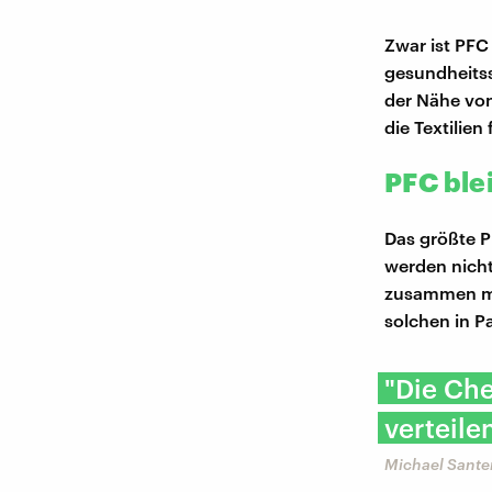
Zwar ist PFC
gesundheitss
der Nähe von
die Textilie
PFC ble
Das größte P
werden nicht
zusammen mi
solchen in P
"Die Ch
verteile
Michael Sante