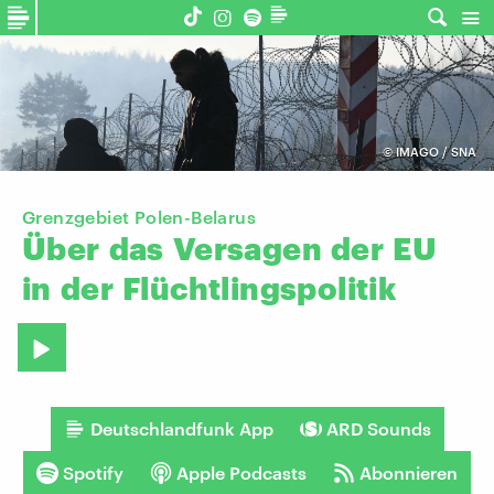
©
IMAGO / SNA
Grenzgebiet Polen-Belarus
Über
das
Versagen
der
EU
in
der
Flüchtlingspolitik
Deutschlandfunk App
ARD Sounds
Spotify
Apple Podcasts
Abonnieren