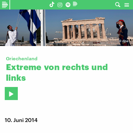
©
dpa
Griechenland
Extreme
von
rechts
und
links
10. Juni 2014