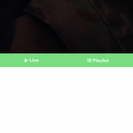
Live
Playlist
©
Imago / NurPhoto / Majdi Fathi
Shownotes
Hamas und Israel
Geiseldeal und Waffenruhe