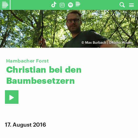
©
Max Burbach | DRadio Wissen
Hambacher Forst
Christian
bei
den
Baumbesetzern
17. August 2016