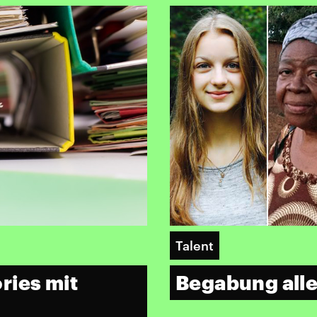
Talent
ries mit
Begabung allei