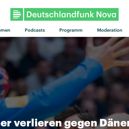
"sowas von da" von Casp
emen
Podcasts
Programm
Moderation
er verlieren gegen Dän