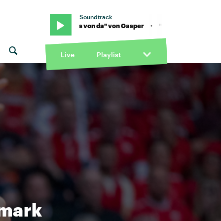
Soundtrack
er · "sowas von da" von Casper · "sowas von da" von Casper
Live
Playlist
emark