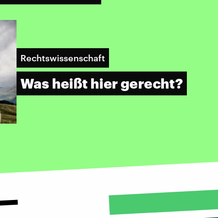
​Rechtswissenschaft
Was heißt hier gerecht?