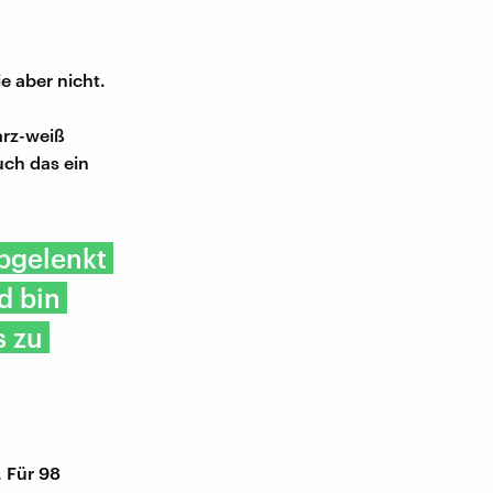
e aber nicht.
n
arz-weiß
uch das ein
abgelenkt
d bin
s zu
. Für 98