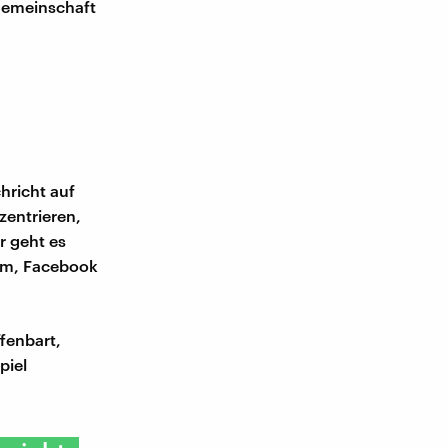
sgemeinschaft
hricht auf
zentrieren,
r geht es
ram, Facebook
fenbart,
piel