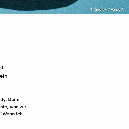
©
Unsplash / Vance A.
st
ein
ndy. Dann
iste, was wir
 "Wenn ich