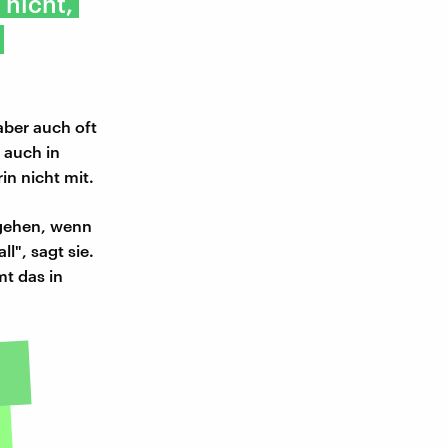
 nicht,
aber auch oft
 auch in
n nicht mit.
ugehen, wenn
l", sagt sie.
t das in