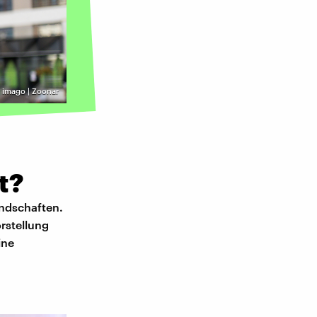
©
imago | Zoonar
t?
undschaften.
rstellung
ine