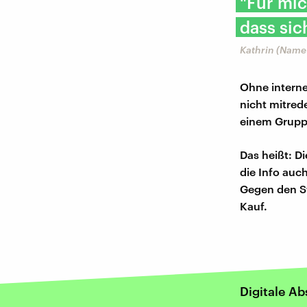
"Für mic
dass sic
Kathrin (Name
Ohne interne
nicht mitred
einem Gruppe
Das heißt: D
die Info auch
Gegen den S
Kauf.
Digitale Ab