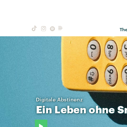
Th
Digitale Abstinenz
Ein
Leben
ohne
S