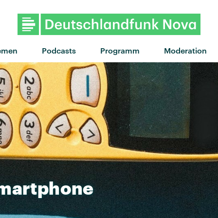
"Superstar" von Good Neighbo
emen
Podcasts
Programm
Moderation
martphone