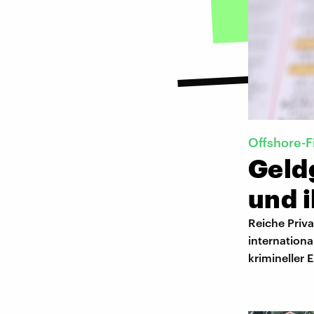
Offshore-F
Geld
und i
Reiche Priv
internationa
krimineller 