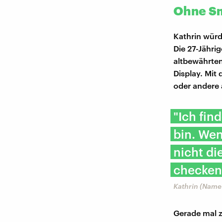
Ohne Sm
Kathrin würd
Die 27-Jährig
altbewährten
Display. Mit
oder andere 
"Ich fin
bin. Wen
nicht di
checken
Kathrin (Name
Gerade mal z