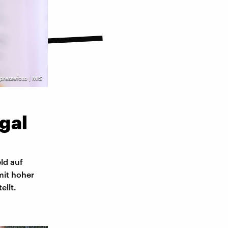
tpressefoto | MiS
gal
ld auf
mit hoher
ellt.