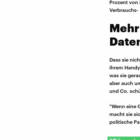
Prozent von 
Verbrauchs-
Mehr
Date
Dass sie nic
ihrem Handy 
was sie gera
aber auch um
und Co. sch
"Wenn eine G
macht sie si
politische P