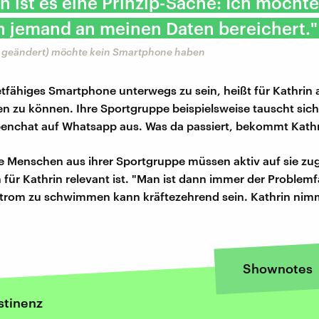
h ist es eine Prinzip-Sache: Ich möchte
h jemand an meinen Daten bereichert."
 geändert) möchte kein Smartphone haben
tfähiges Smartphone unterwegs zu sein, heißt für Kathrin 
en zu können. Ihre Sportgruppe beispielsweise tauscht sich
nchat auf Whatsapp aus. Was da passiert, bekommt Kathri
ie Menschen aus ihrer Sportgruppe müssen aktiv auf sie z
 für Kathrin relevant ist. "Man ist dann immer der Problemfal
trom zu schwimmen kann kräftezehrend sein. Kathrin nimm
Shownotes
stinenz