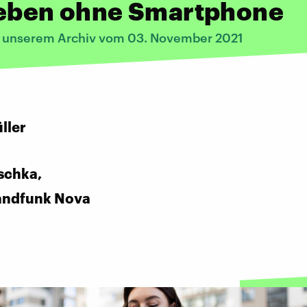
Leben ohne Smartphone
s unserem Archiv vom 03. November 2021
:
ller
schka,
andfunk Nova