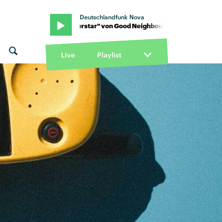
Deutschlandfunk Nova
urs · "Superstar" von Good Neighbours · "Superstar" von Good Ne
Live
Playlist