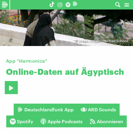
©
imago images | Michael Schöne
App "Harmonica"
Online-Daten
auf
Ägyptisch
Deutschlandfunk App
ARD Sounds
Spotify
Apple Podcasts
Abonnieren